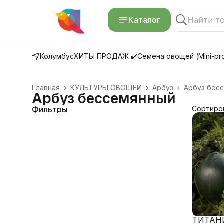
Каталог
Колумбус
ХИТЫ ПРОДАЖ ✔️
Семена овощей (Mini-pro
Главная
›
КУЛЬТУРЫ ОВОЩЕЙ
›
Арбуз
›
Арбуз бес
Арбуз бессемянный
Фильтры
Сортиро
ТИТАНИ