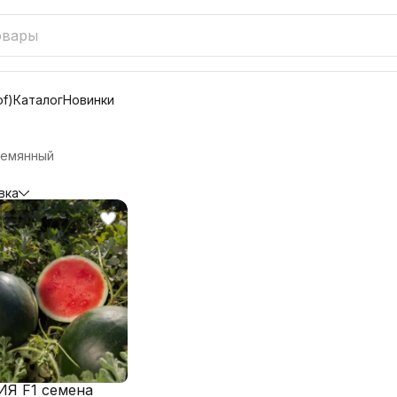
f)
Каталог
Новинки
семянный
вка
Я F1 семена