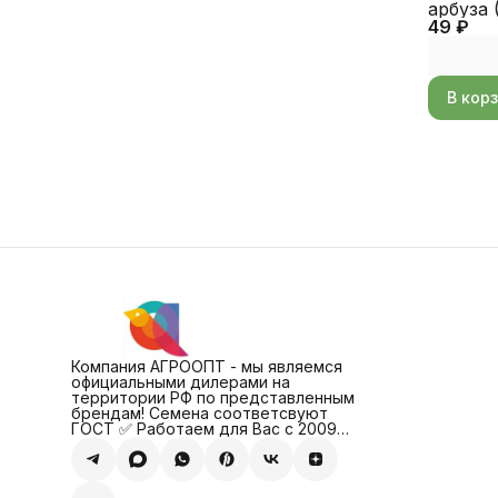
арбуза 
49 ₽
ALEXAG
В кор
Компания АГРООПТ - мы являемся
официальными дилерами на
территории РФ по представленным
брендам! Семена соответсвуют
ГОСТ ✅ Работаем для Вас с 2009
года!