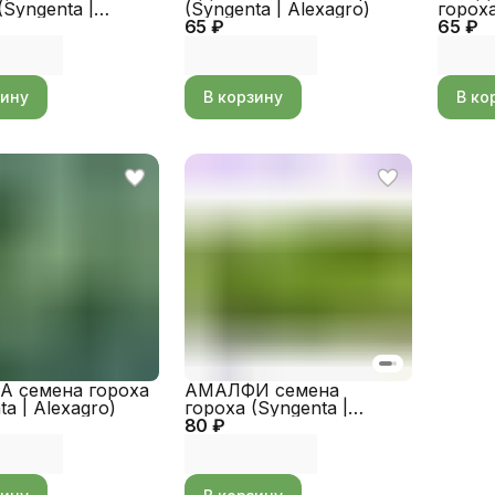
(Syngenta |
(Syngenta | Alexagro)
гороха
o)
65 ₽
65 ₽
Alexag
зину
В корзину
В ко
 семена гороха
АМАЛФИ семена
ta | Alexagro)
гороха (Syngenta |
80 ₽
Alexagro)