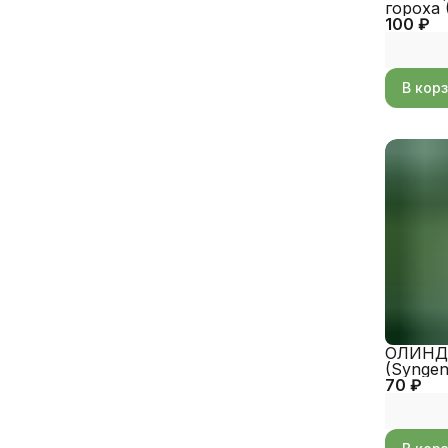
гороха 
100 ₽
Alexagr
В кор
ОЛИНДА
(Syngen
70 ₽