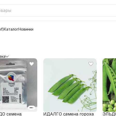
f)
Каталог
Новинки
вка
О семена
ИДАЛГО семена гороха
ЭЛЬД