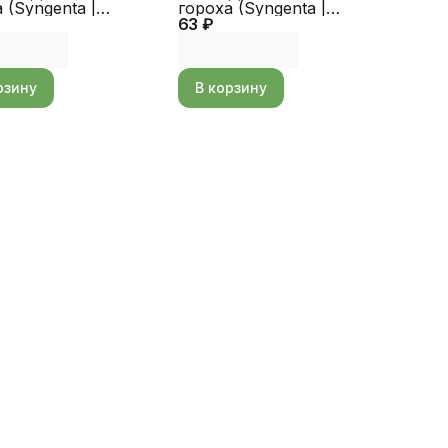
 (Syngenta |
гороха (Syngenta |
ro)
63 ₽
Alexagro)
рзину
В корзину