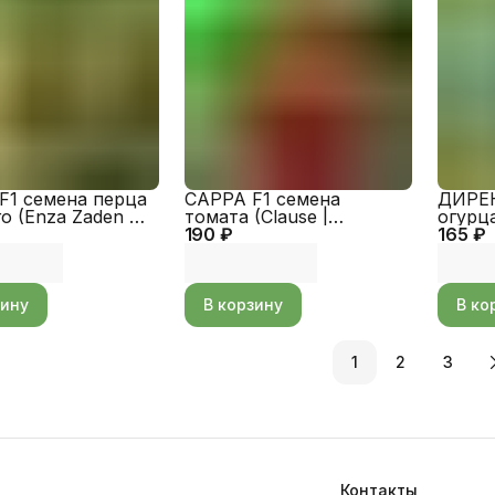
F1 семена перца
САРРА F1 семена
ДИРЕК
о (Enza Zaden |
томата (Clause |
огурц
o)
190 ₽
Alexagro)
165 ₽
Alexag
зину
В корзину
В ко
1
2
3
Контакты