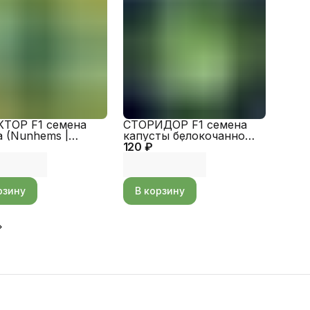
ТОР F1 семена
СТОРИДОР F1 семена
а (Nunhems |
капусты белокочанной
ro)
120 ₽
(Syngenta | Alexagro)
рзину
В корзину