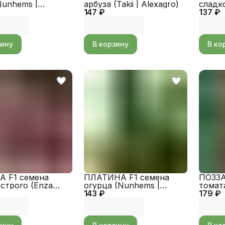
Nunhems |
арбуза (Takii | Alexagro)
сладко
o)
147 ₽
137 ₽
Alexag
зину
В корзину
В ко
 F1 семена
ПЛАТИНА F1 семена
ПОЗЗА
строго (Enza
огурца (Nunhems |
томата
 Alexagro)
143 ₽
Alexagro)
179 ₽
Alexag