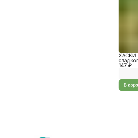
ХАСКИ 
сладког
147 ₽
Alexagr
В кор