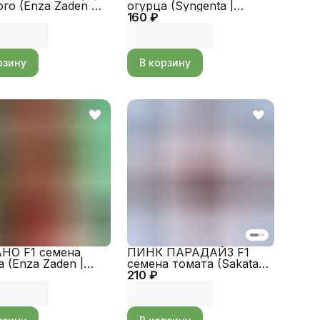
го (Enza Zaden |
огурца (Syngenta |
ro)
160 ₽
Alexagro)
рзину
В корзину
НО F1 семена
ПИНК ПАРАДАЙЗ F1
 (Enza Zaden |
семена томата (Sakata |
ro)
210 ₽
Alexagro)