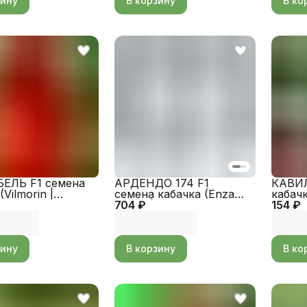
зину
В корзину
В ко
ЕЛЬ F1 семена
АРДЕНДО 174 F1
КАВИЛ
Vilmorin |
семена кабачка (Enza
кабач
o)
704 ₽
Zaden | Alexagro)
154 ₽
Alexag
зину
В корзину
В ко