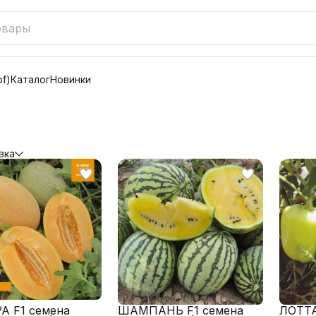
f)
Каталог
Новинки
вка
А F1 семена
ШАМПАНЬ F1 семена
ЛОТТА