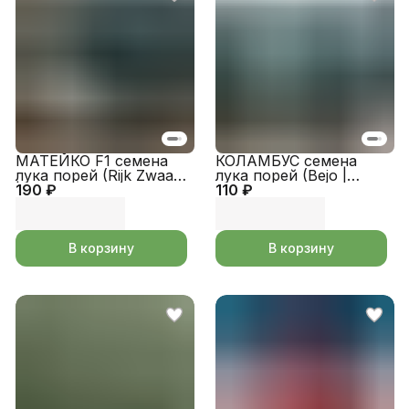
МАТЕЙКО F1 семена
КОЛАМБУС семена
лука порей (Rijk Zwaan
лука порей (Bejo |
190 ₽
| Alexagro)
110 ₽
Alexagro)
В корзину
В корзину