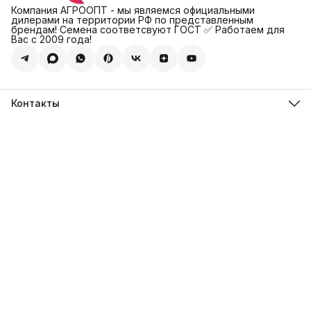
Компания АГРООПТ - мы являемся официальными
дилерами на территории РФ по представленным
брендам! Семена соответсвуют ГОСТ ✅ Работаем для
Вас с 2009 года!
Контакты
Адрес
123308, г. Москва, Муниципальный округ Хорошевский, ул.
4-ая Магистральная, д.11, стр.2
Телефон
8 (495) 088-65-39
Телефон
8 (985) 012-17-15
Режим работы
09:30-18:00
Эл. почта
sales@alexagro.com
Эл. почта
info@agroopt24.ru