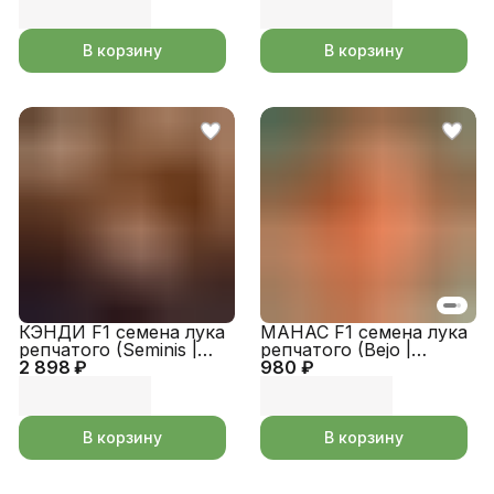
В корзину
В корзину
КЭНДИ F1 семена лука
МАНАС F1 семена лука
репчатого (Seminis |
репчатого (Bejo |
2 898 ₽
Alexagro)
980 ₽
Alexagro)
В корзину
В корзину