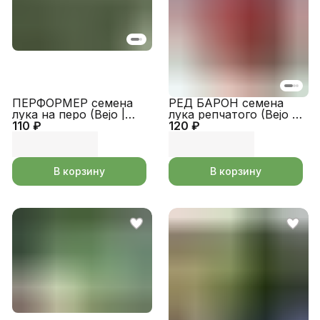
ПЕРФОРМЕР семена
РЕД БАРОН семена
лука на перо (Bejo |
лука репчатого (Bejo |
110 ₽
Alexagro)
120 ₽
Alexagro)
В корзину
В корзину