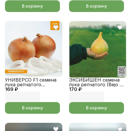
В корзину
В корзину
УНИВЕРСО F1 семена
ЭКСИБИШЕН семена
лука репчатого
лука репчатого (Bejo |
169 ₽
(Nunhems | Alexagro)
170 ₽
Alexagro)
В корзину
В корзину