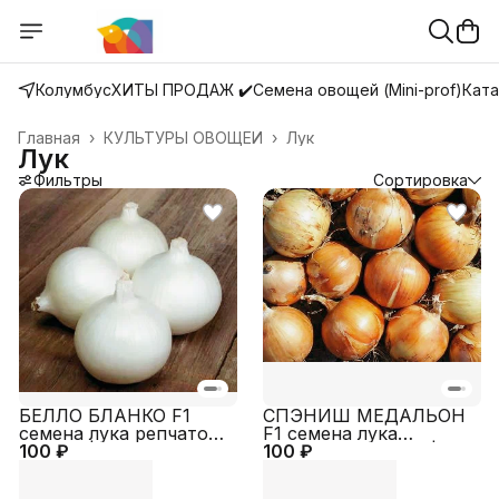
Колумбус
ХИТЫ ПРОДАЖ ✔️
Семена овощей (Mini-prof)
Ката
Главная
›
КУЛЬТУРЫ ОВОЩЕЙ
›
Лук
Лук
Фильтры
Сортировка
БЕЛЛО БЛАНКО F1
СПЭНИШ МЕДАЛЬОН
семена лука репчатого
F1 семена лука
100 ₽
(Sakata | Alexagro)
100 ₽
репчатого (Sakata |
Alexagro)