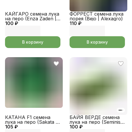
КАЙГАРО семена лука
ФОРРЕСТ семена лука
на перо (Enza Zaden |
порея (Bejo | Alexagro)
100 ₽
Alexagro)
110 ₽
В корзину
В корзину
КАТАНА F1 семена
БАЙЯ ВЕРДЕ семена
лука на перо (Sakata |
лука на перо (Seminis |
105 ₽
Alexagro)
100 ₽
Alexagro)