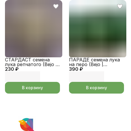
СТАРДАСТ семена
ПАРАДЕ семена лука
лука репчатого (Bejo |
на перо (Bejo |
230 ₽
Alexagro)
390 ₽
Alexagro)
В корзину
В корзину