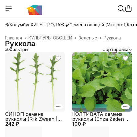
Колумбус
ХИТЫ ПРОДАЖ ✔️
Семена овощей (Mini-prof)
Ката
Главная
›
КУЛЬТУРЫ ОВОЩЕЙ
›
Зеленые
›
Руккола
Руккола
Фильтры
Сортировка
СИНОП семена
КОЛТИВАТА семена
рукколы (Rijk Zwaan |
рукколы (Enza Zaden |
242 ₽
Alexagro)
100 ₽
Alexagro)