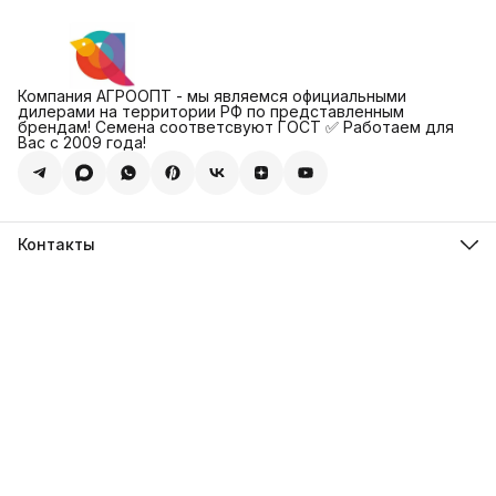
Компания АГРООПТ - мы являемся официальными
дилерами на территории РФ по представленным
брендам! Семена соответсвуют ГОСТ ✅ Работаем для
Вас с 2009 года!
Контакты
Адрес
123308, г. Москва, Муниципальный округ Хорошевский, ул.
4-ая Магистральная, д.11, стр.2
Телефон
8 (495) 088-65-39
Телефон
8 (985) 012-17-15
Режим работы
09:30-18:00
Эл. почта
sales@alexagro.com
Эл. почта
info@agroopt24.ru