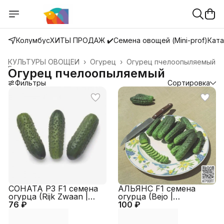
Колумбус
ХИТЫ ПРОДАЖ ✔️
Семена овощей (Mini-prof)
Ката
КУЛЬТУРЫ ОВОЩЕЙ
›
Огурец
›
Огурец пчелоопыляемый
Главная
›
Огурец пчелоопыляемый
Фильтры
Сортировка
СОНАТА РЗ F1 семена
АЛЬЯНС F1 семена
огурца (Rijk Zwaan |
огурца (Bejo |
76 ₽
Alexagro)
100 ₽
Alexagro)