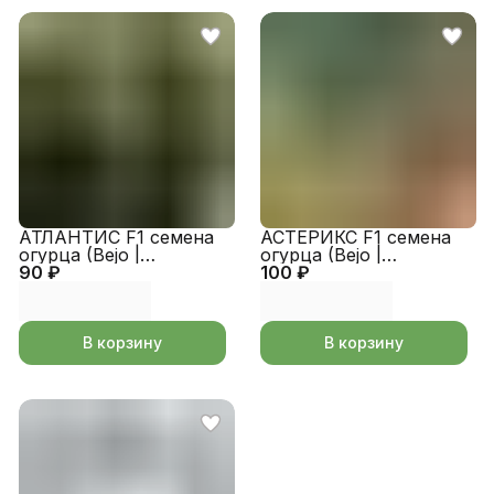
АТЛАНТИС F1 семена
АСТЕРИКС F1 семена
огурца (Bejo |
огурца (Bejo |
90 ₽
Alexagro)
100 ₽
Alexagro)
В корзину
В корзину