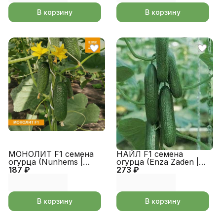
В корзину
В корзину
МОНОЛИТ F1 семена
НАЙЛ F1 семена
огурца (Nunhems |
огурца (Enza Zaden |
187 ₽
Alexagro)
273 ₽
Alexagro)
В корзину
В корзину