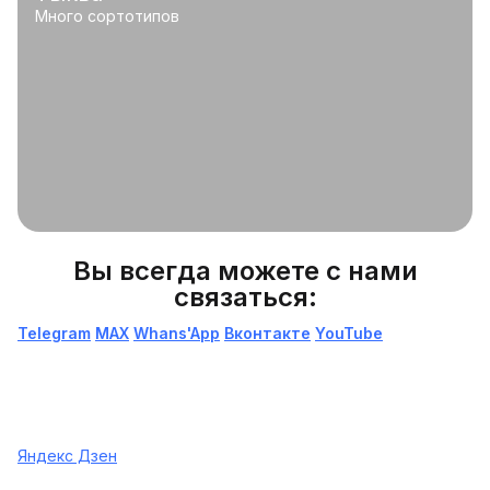
Много сортотипов
Вы всегда можете с нами
связаться:
Telegram
МАХ
Whans'App
Вконтакте
YouTube
Яндекс Дзен