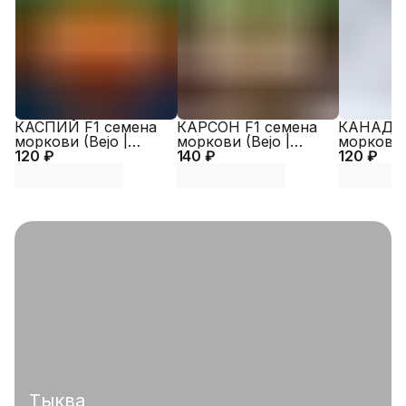
КАСПИЙ F1 семена
КАРСОН F1 семена
КАНАДА 
моркови (Bejo |
моркови (Bejo |
моркови (
120 ₽
Alexagro)
140 ₽
Alexagro)
120 ₽
Alexagro)
Тыква