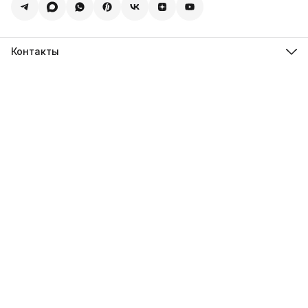
Контакты
Адрес
123308, г. Москва, Муниципальный округ Хорошевский, ул.
4-ая Магистральная, д.11, стр.2
Телефон
8 (495) 088-65-39
Телефон
8 (985) 012-17-15
Режим работы
09:30-18:00
Эл. почта
sales@alexagro.com
Эл. почта
info@agroopt24.ru