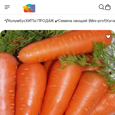
Колумбус
ХИТЫ ПРОДАЖ ✔️
Семена овощей (Mini-prof)
Ката