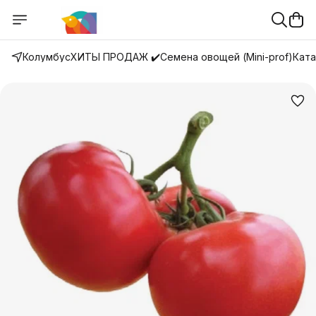
Колумбус
ХИТЫ ПРОДАЖ ✔️
Семена овощей (Mini-prof)
Ката