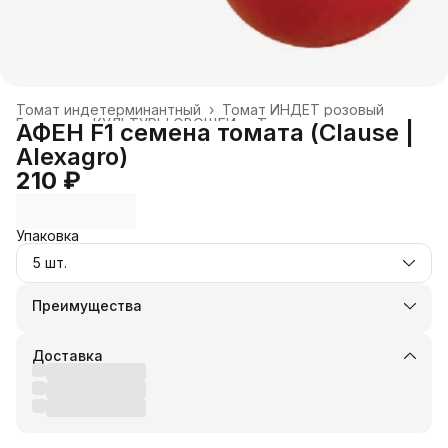
Томат индетерминантный
›
Томат ИНДЕТ розовый
Главная
›
КУЛЬТУРЫ ОВОЩЕЙ
›
Томат
›
АФЕН F1 семена томата (Clause |
Alexagro)
210 ₽
Упаковка
5 шт.
Преимущества
Оплата частями в Сплит
Доставка в пункты выдачи или до двери
Доставка
Удобный возврат
Оплата — картой, СБП или наличными