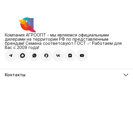
Компания АГРООПТ - мы являемся официальными
дилерами на территории РФ по представленным
брендам! Семена соответсвуют ГОСТ ✅ Работаем для
Вас с 2009 года!
Контакты
Адрес
123308, г. Москва, Муниципальный округ Хорошевский, ул.
4-ая Магистральная, д.11, стр.2
Телефон
8 (495) 088-65-39
Телефон
8 (985) 012-17-15
Режим работы
09:30-18:00
Эл. почта
sales@alexagro.com
Эл. почта
info@agroopt24.ru