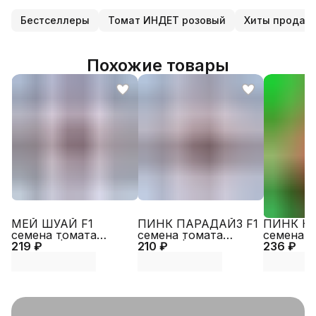
Бестселлеры
Томат ИНДЕТ розовый
Хиты продаж
Похожие товары
МЕЙ ШУАЙ F1
ПИНК ПАРАДАЙЗ F1
ПИНК КА
семена томата
семена томата
семена т
219 ₽
(Seminis | Alexagro)
210 ₽
(Sakata | Alexagro)
236 ₽
(Sakata |