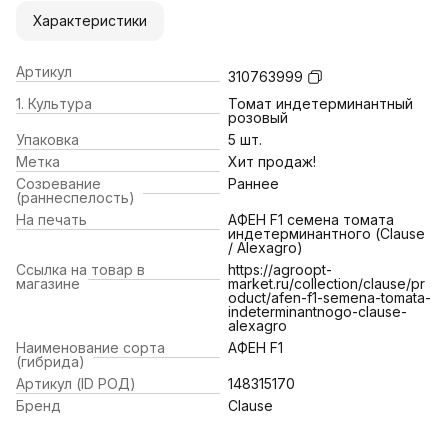
Характеристики
Артикул
310763999
1. Культура
Томат индетерминантный
розовый
Упаковка
5 шт.
Метка
Хит продаж!
Созревание
Раннее
(раннеспелость)
На печать
АФЕН F1 семена томата
индетерминантного (Clause
/ Alexagro)
Ссылка на товар в
https://agroopt-
магазине
market.ru/collection/clause/pr
oduct/afen-f1-semena-tomata-
indeterminantnogo-clause-
alexagro
Наименование сорта
АФЕН F1
(гибрида)
Артикул (ID РОД)
148315170
Бренд
Clause