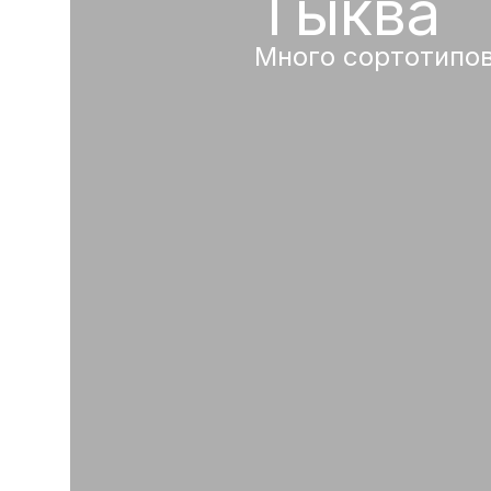
Тыква
Много сортотипо