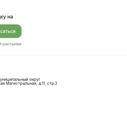
ку на
саться
й рассылки
 Муниципальный округ
ая Магистральная, д.11, стр.2