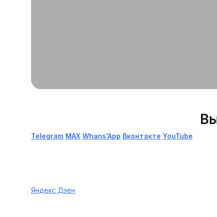
Вы
Telegram
МАХ
Whans'App
Вконтакте
YouTube
Яндекс Дзен