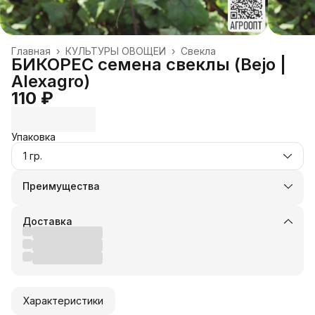
Главная
›
КУЛЬТУРЫ ОВОЩЕЙ
›
Свекла
БИКОРЕС семена свеклы (Bejo |
Alexagro)
110 ₽
Упаковка
1 гр.
Преимущества
Оплата частями в Сплит
Доставка в пункты выдачи или до двери
Доставка
Удобный возврат
Оплата — картой, СБП или наличными
Характеристики