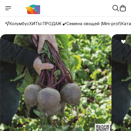
Колумбус
ХИТЫ ПРОДАЖ ✔️
Семена овощей (Mini-prof)
Ката