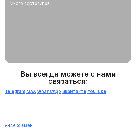
Много сортотипов
Вы всегда можете с нами
связаться:
Telegram
МАХ
Whans'App
Вконтакте
YouTube
Яндекс Дзен