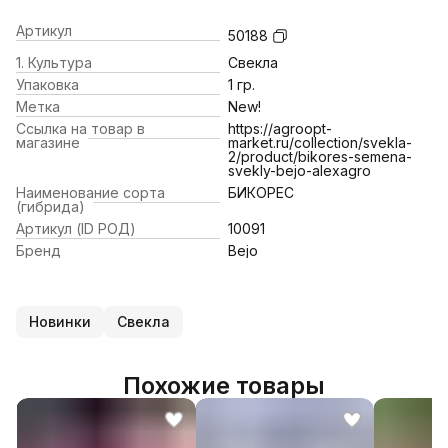
Артикул
50188
1. Культура
Свекла
Упаковка
1 гр.
Метка
New!
Ссылка на товар в
https://agroopt-
магазине
market.ru/collection/svekla-
2/product/bikores-semena-
svekly-bejo-alexagro
Наименование сорта
БИКОРЕС
(гибрида)
Артикул (ID РОД)
10091
Бренд
Bejo
Новинки
Свекла
Похожие товары