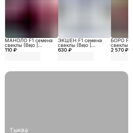
МАНОЛО F1 семена
ЭКШЕН F1 семена
БОРО F1 
свеклы (Bejo |
свеклы (Bejo |
свеклы (
110 ₽
Alexagro)
630 ₽
Alexagro)
2 570 ₽
/ALEXAG
Тыква