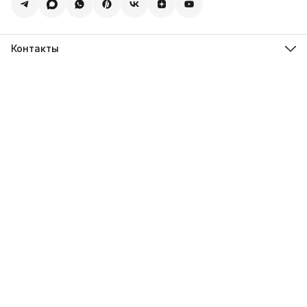
Контакты
Адрес
123308, г. Москва, Муниципальный округ Хорошевский, ул.
4-ая Магистральная, д.11, стр.2
Телефон
8 (495) 088-65-39
Телефон
8 (985) 012-17-15
Режим работы
09:30-18:00
Эл. почта
sales@alexagro.com
Эл. почта
info@agroopt24.ru