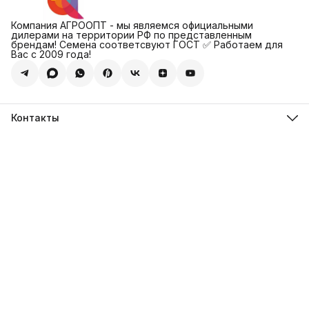
Компания АГРООПТ - мы являемся официальными
дилерами на территории РФ по представленным
брендам! Семена соответсвуют ГОСТ ✅ Работаем для
Вас с 2009 года!
Контакты
Адрес
123308, г. Москва, Муниципальный округ Хорошевский, ул.
4-ая Магистральная, д.11, стр.2
Телефон
8 (495) 088-65-39
Телефон
8 (985) 012-17-15
Режим работы
09:30-18:00
Эл. почта
sales@alexagro.com
Эл. почта
info@agroopt24.ru