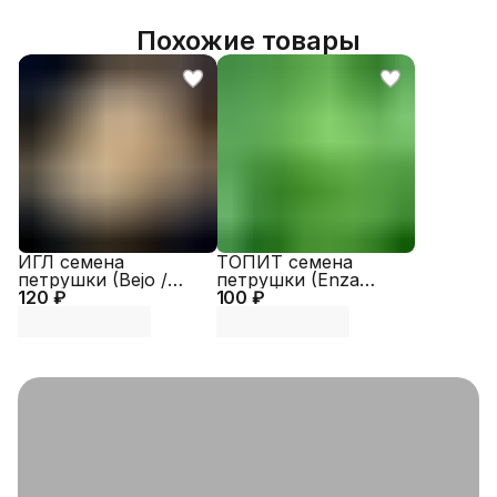
Похожие товары
ИГЛ семена
ТОПИТ семена
петрушки (Bejo /
петрушки (Enza
120 ₽
ALEXAGRO)
100 ₽
Zaden | Alexagro)