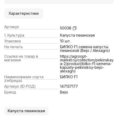
Характеристики
Артикул
50038
1. Культура
Капуста пекинская
Упаковка
10 шт.
На печать
БИЛКО F1 семена капусты
пекинской (Bejo / Alexagro)
Ссылка на товар в
https://agroopt-
магазине
market.ru/collection/pekinskay
a-2/product/bilko-f1-semena-
kapusty-pekinskoy-bejo-
alexagro
Наименование сорта
БИЛКО F1
(гибрида)
Артикул (ID РОД)
147137177
Бренд
Bejo
Капуста пекинская