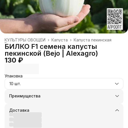
КУЛЬТУРЫ ОВОЩЕЙ
›
Капуста
›
Капуста пекинская
Главная
›
БИЛКО F1 семена капусты
пекинской (Bejo | Alexagro)
130 ₽
Упаковка
10 шт.
Преимущества
Оплата частями в Сплит
Доставка в пункты выдачи или до двери
Доставка
Удобный возврат
Оплата — картой, СБП или наличными