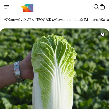
Колумбус
ХИТЫ ПРОДАЖ ✔️
Семена овощей (Mini-prof)
Ката