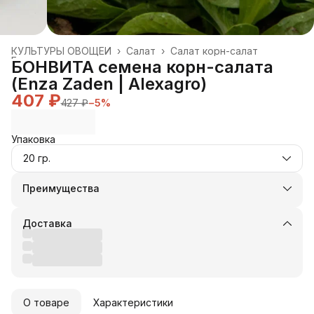
КУЛЬТУРЫ ОВОЩЕЙ
›
Салат
›
Салат корн-салат
Главная
›
БОНВИТА семена корн-салата
(Enza Zaden | Alexagro)
407 ₽
427 ₽
−
5
%
Упаковка
20 гр.
Преимущества
Оплата частями в Сплит
Доставка в пункты выдачи или до двери
Доставка
Удобный возврат
Оплата — картой, СБП или наличными
О товаре
Характеристики