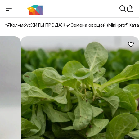
Колумбус
ХИТЫ ПРОДАЖ ✔️
Семена овощей (Mini-prof)
Ката