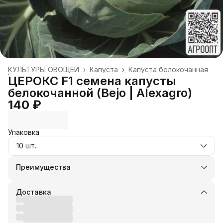
КУЛЬТУРЫ ОВОЩЕЙ
›
Капуста
›
Капуста белокочанная
Главная
›
ЦЕРОКС F1 семена капусты
белокочанной (Bejo | Alexagro)
140 ₽
Упаковка
10 шт.
Преимущества
Оплата частями в Сплит
Доставка в пункты выдачи или до двери
Доставка
Удобный возврат
Оплата — картой, СБП или наличными