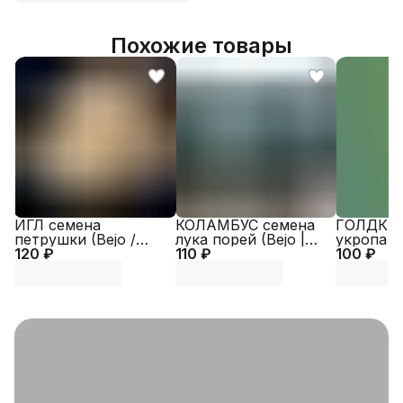
Похожие товары
ИГЛ семена
КОЛАМБУС семена
ГОЛДКРО
петрушки (Bejo /
лука порей (Bejo |
укропа (
120 ₽
ALEXAGRO)
110 ₽
Alexagro)
100 ₽
Alexagro)