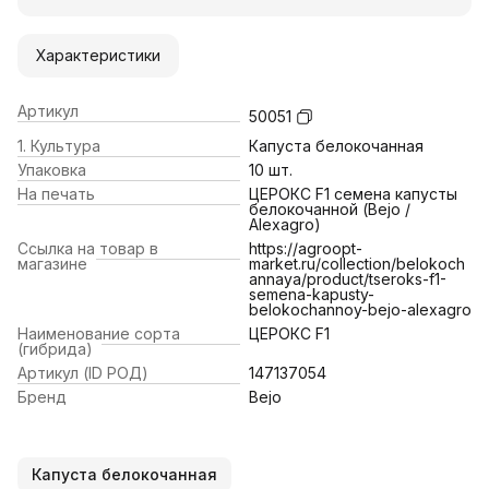
Характеристики
Артикул
50051
1. Культура
Капуста белокочанная
Упаковка
10 шт.
На печать
ЦЕРОКС F1 семена капусты
белокочанной (Bejo /
Alexagro)
Ссылка на товар в
https://agroopt-
магазине
market.ru/collection/belokoch
annaya/product/tseroks-f1-
semena-kapusty-
belokochannoy-bejo-alexagro
Наименование сорта
ЦЕРОКС F1
(гибрида)
Артикул (ID РОД)
147137054
Бренд
Bejo
Капуста белокочанная