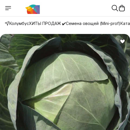
Колумбус
ХИТЫ ПРОДАЖ ✔️
Семена овощей (Mini-prof)
Ката