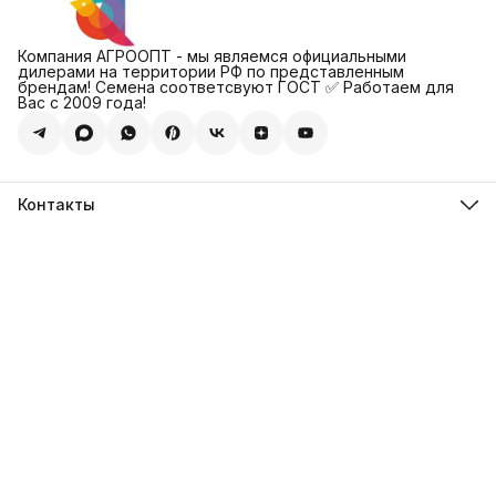
Компания АГРООПТ - мы являемся официальными
дилерами на территории РФ по представленным
брендам! Семена соответсвуют ГОСТ ✅ Работаем для
Вас с 2009 года!
Контакты
Адрес
123308, г. Москва, Муниципальный округ Хорошевский, ул.
4-ая Магистральная, д.11, стр.2
Телефон
8 (495) 088-65-39
Телефон
8 (985) 012-17-15
Режим работы
09:30-18:00
Эл. почта
sales@alexagro.com
Эл. почта
info@agroopt24.ru