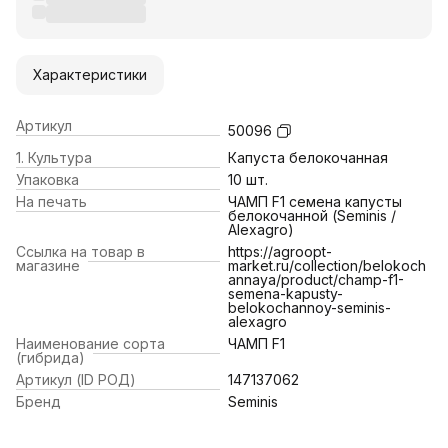
Характеристики
Артикул
50096
1. Культура
Капуста белокочанная
Упаковка
10 шт.
На печать
ЧАМП F1 семена капусты
белокочанной (Seminis /
Alexagro)
Ссылка на товар в
https://agroopt-
магазине
market.ru/collection/belokoch
annaya/product/champ-f1-
semena-kapusty-
belokochannoy-seminis-
alexagro
Наименование сорта
ЧАМП F1
(гибрида)
Артикул (ID РОД)
147137062
Бренд
Seminis