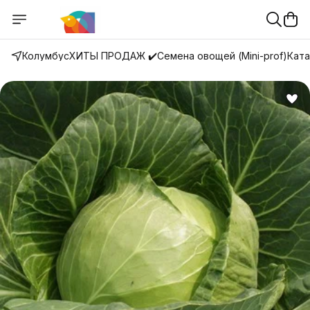
Колумбус
ХИТЫ ПРОДАЖ ✔️
Семена овощей (Mini-prof)
Ката