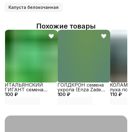
Капуста белокочанная
Похожие товары
ИТАЛЬЯНСКИЙ
ГОЛДКРОН семена
КОЛАМБУ
ГИГАНТ семена
укропа (Enza Zaden |
лука поре
100 ₽
петрушки (Enza
100 ₽
Alexagro)
110 ₽
Alexagro)
Zaden | Alexagro)