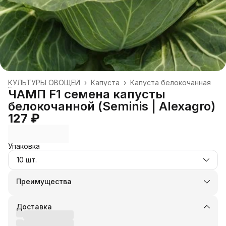
КУЛЬТУРЫ ОВОЩЕЙ
›
Капуста
›
Капуста белокочанная
Главная
›
ЧАМП F1 семена капусты
белокочанной (Seminis | Alexagro)
127 ₽
Упаковка
10 шт.
Преимущества
Оплата частями в Сплит
Доставка в пункты выдачи или до двери
Доставка
Удобный возврат
Оплата — картой, СБП или наличными