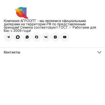
Компания АГРООПТ - мы являемся официальными
дилерами на территории РФ по представленным
брендам! Семена соответсвуют ГОСТ ✅ Работаем для
Вас с 2009 года!
Контакты
Адрес
123308, г. Москва, Муниципальный округ Хорошевский, ул.
4-ая Магистральная, д.11, стр.2
Телефон
8 (495) 088-65-39
Телефон
8 (985) 012-17-15
Режим работы
09:30-18:00
Эл. почта
sales@alexagro.com
Эл. почта
info@agroopt24.ru