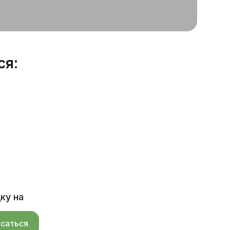
ся:
ку на
саться