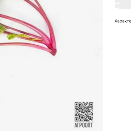
Характ
1. Культ
Упаковк
Созрев
(раннес
На печа
Ссылка 
Наимен
(гибрид
Артикул
Бренд