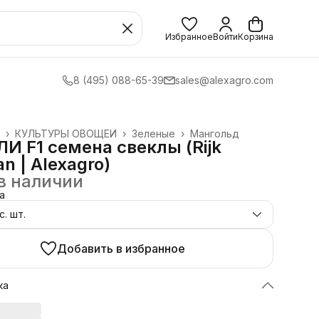
Избранное
Войти
Корзина
8 (495) 088-65-39
sales@alexagro.com
›
КУЛЬТУРЫ ОВОЩЕЙ
›
Зеленые
›
Мангольд
И F1 семена свеклы (Rijk
n | Alexagro)
в наличии
а
с. шт.
Добавить в избранное
ка