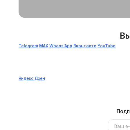
Вы
Telegram
МАХ
Whans'App
Вконтакте
YouTube
Яндекс Дзен
Подп