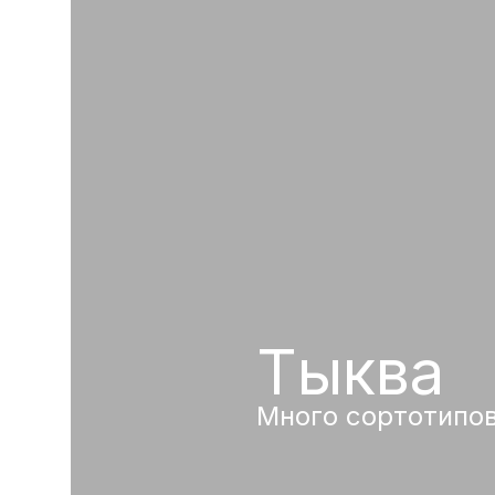
Тыква
Много сортотипо