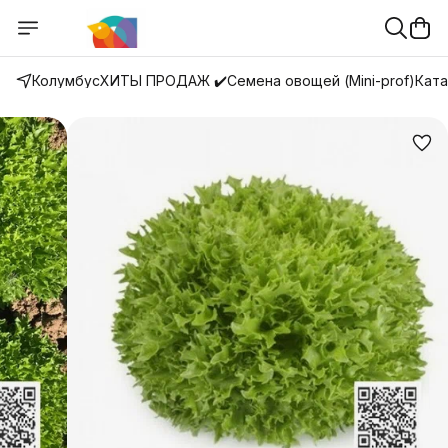
Колумбус
ХИТЫ ПРОДАЖ ✔️
Семена овощей (Mini-prof)
Ката