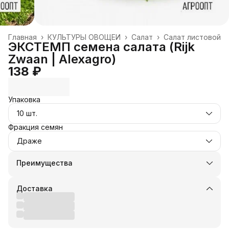
Главная
›
КУЛЬТУРЫ ОВОЩЕЙ
›
Салат
›
Салат листовой
ЭКСТЕМП семена салата (Rijk
Zwaan | Alexagro)
138 ₽
Упаковка
10 шт.
Фракция семян
Драже
Преимущества
Оплата частями в Сплит
Доставка в пункты выдачи или до двери
Доставка
Удобный возврат
Оплата — картой, СБП или наличными