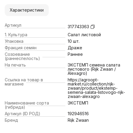
Характеристики
Артикул
317743363
1. Культура
Салат листовой
Упаковка
10 шт.
Фракция семян
Драже
Созревание
Раннее
(раннеспелость)
На печать
ЭКСТЕМП семена салата
листового (Rijk Zwaan /
Alexagro)
Ссылка на товар в
https://agroopt-
магазине
market.ru/collection/rijk-
zwaan/product/ekstemp-
semena-salata-listovogo-rijk-
zwaan-alexagro
Наименование сорта
ЭКСТЕМП
(гибрида)
Артикул (ID РОД)
192946516
Бренд
Rijk Zwaan