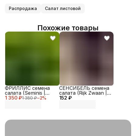
Распродажа
Салат листовой
Похожие товары
ФРИЛЛИС семена
СЕНСИБЕЛЬ семена
салата (Seminis |
салата (Rijk Zwaan |
1 350 ₽
Alexagro)
152 ₽
Alexagro)
1 380 ₽
−
2
%