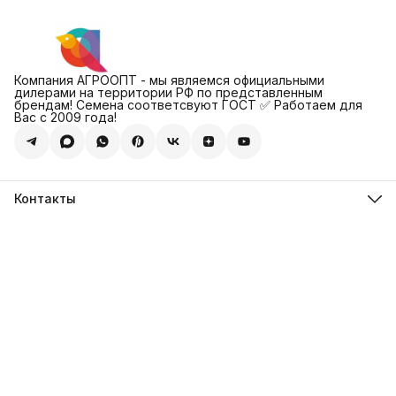
Компания АГРООПТ - мы являемся официальными
дилерами на территории РФ по представленным
брендам! Семена соответсвуют ГОСТ ✅ Работаем для
Вас с 2009 года!
Контакты
Адрес
123308, г. Москва, Муниципальный округ Хорошевский, ул.
4-ая Магистральная, д.11, стр.2
Телефон
8 (495) 088-65-39
Телефон
8 (985) 012-17-15
Режим работы
09:30-18:00
Эл. почта
sales@alexagro.com
Эл. почта
info@agroopt24.ru