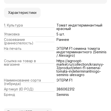
Характеристики
1. Культура
Томат индетерминантный
красный
Упаковка
5 шт.
Созревание
Раннее
(раннеспелость)
На печать
ЭТЕРИ F1 семена томата
индетерминантного (Seminis
/ Alexagro)
Ссылка на товар в
https://agroopt-
магазине
market.ru/collection/krasnyy-
3/product/eteri-f1-semena-
tomata-indeterminantnogo-
seminis-alexagro
Наименование сорта
ЭТЕРИ F1
(гибрида)
Артикул (ID РОД)
386062312
Бренд
Seminis