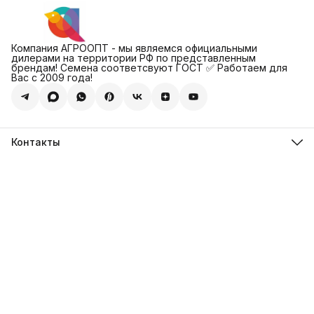
Компания АГРООПТ - мы являемся официальными
дилерами на территории РФ по представленным
брендам! Семена соответсвуют ГОСТ ✅ Работаем для
Вас с 2009 года!
Контакты
Адрес
123308, г. Москва, Муниципальный округ Хорошевский, ул.
4-ая Магистральная, д.11, стр.2
Телефон
8 (495) 088-65-39
Телефон
8 (985) 012-17-15
Режим работы
09:30-18:00
Эл. почта
sales@alexagro.com
Эл. почта
info@agroopt24.ru