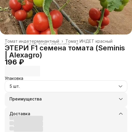
Томат индетерминантный
›
Томат ИНДЕТ красный
Главная
›
КУЛЬТУРЫ ОВОЩЕЙ
›
Томат
›
ЭТЕРИ F1 семена томата (Seminis
| Alexagro)
196 ₽
Упаковка
5 шт.
Преимущества
Оплата частями в Сплит
Доставка в пункты выдачи или до двери
Доставка
Удобный возврат
Оплата — картой, СБП или наличными