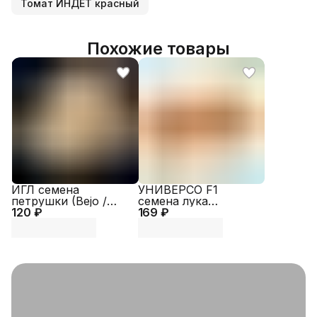
Томат ИНДЕТ красный
Похожие товары
ИГЛ семена
УНИВЕРСО F1
петрушки (Bejo /
семена лука
120 ₽
ALEXAGRO)
169 ₽
репчатого (Nunhems
| Alexagro)