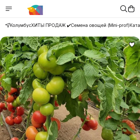
Колумбус
ХИТЫ ПРОДАЖ ✔️
Семена овощей (Mini-prof)
Ката