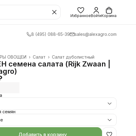
Избранное
Войти
Корзина
8 (495) 088-65-39
sales@alexagro.com
УРЫ ОВОЩЕЙ
›
Салат
›
Салат дуболистный
›
Н семена салата (Rijk Zwaan |
agro)
₽
а
.
я семян
же
Добавить в корзину