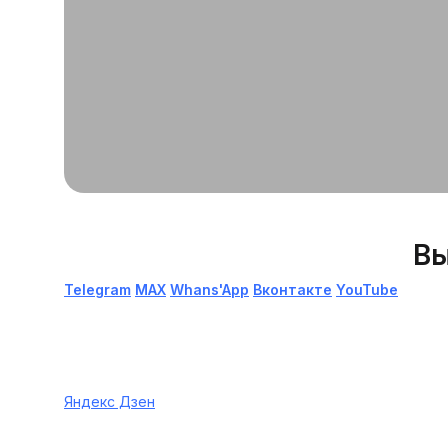
Вы
Telegram
МАХ
Whans'App
Вконтакте
YouTube
Яндекс Дзен