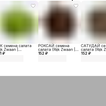
Наимен
(гибрид
Артикул
Бренд
К семена салата
РОКСАЙ семена
САТУДАЙ се
ijk Zwaan |
салата (Rijk Zwaan |
салата (Rijk 
1 ₽
exagro)
152 ₽
Alexagro)
152 ₽
Alexagro)