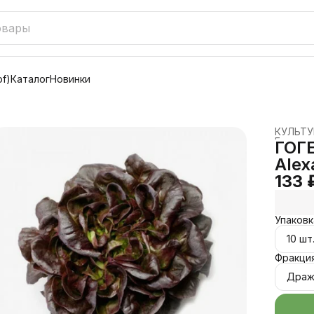
f)
Каталог
Новинки
КУЛЬТ
Главная
ГОГЕ
Alex
133 
Упаковк
10 шт
Фракци
Дра