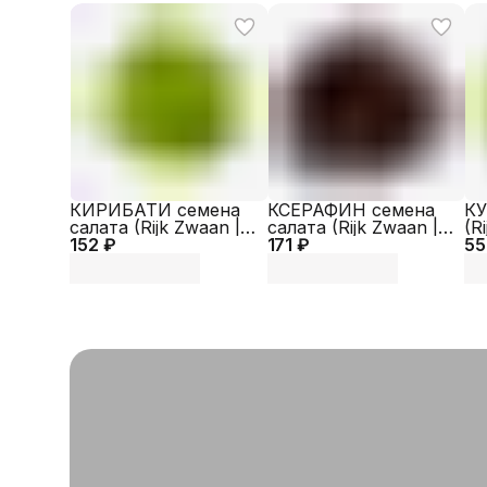
КИРИБАТИ семена
КСЕРАФИН семена
КУ
салата (Rijk Zwaan |
салата (Rijk Zwaan |
(R
152 ₽
Alexagro)
171 ₽
Alexagro)
55
Al