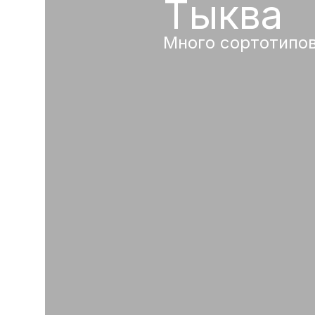
Тыква
Много сортотипо