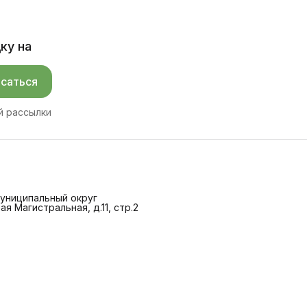
ку на
саться
й рассылки
 Муниципальный округ
ая Магистральная, д.11, стр.2