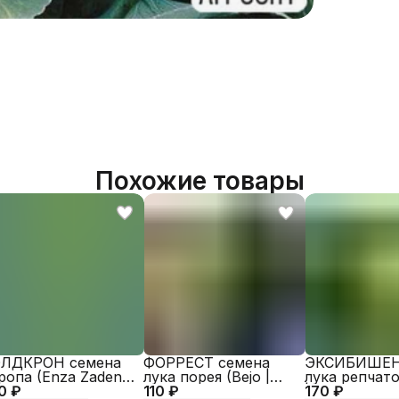
Бренд
Похожие товары
ЛДКРОН семена
ФОРРЕСТ семена
ЭКСИБИШЕН
ропа (Enza Zaden |
лука порея (Bejo |
лука репчато
0 ₽
exagro)
110 ₽
Alexagro)
170 ₽
| Alexagro)