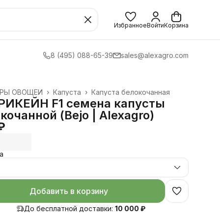
Избранное
Войти
Корзина
8 (495) 088-65-39
sales@alexagro.com
УРЫ ОВОЩЕЙ
›
Капуста
›
Капуста белокочанная
›
РИКЕЙН F1 семена капусты
кочанной (Bejo | Alexagro)
₽
а
.
Добавить в корзину
До бесплатной доставки:
10 000 ₽