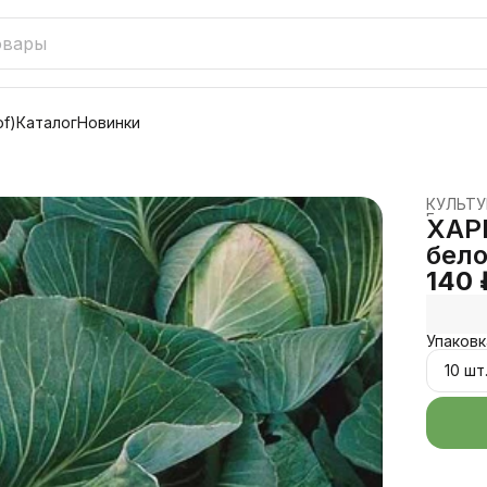
f)
Каталог
Новинки
КУЛЬТ
Главная
ХАР
бело
140 
Упаковк
10 шт