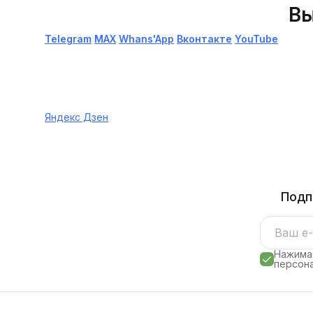
Вы
Telegram
МАХ
Whans'App
Вконтакте
YouTube
Яндекс Дзен
Подп
Нажимая
персона