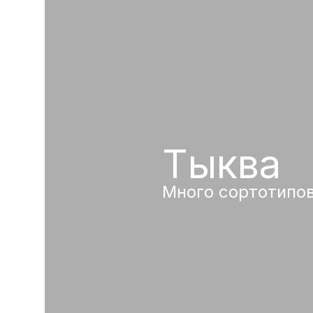
Тыква
Много сортотипо