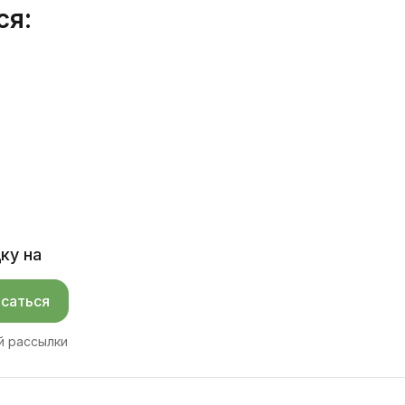
ся:
ку на
саться
й рассылки