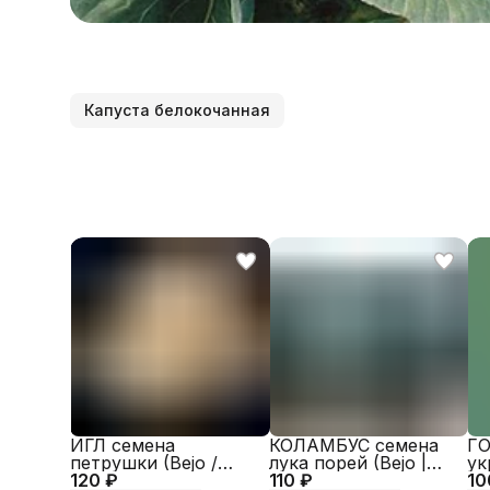
Капуста белокочанная
ИГЛ семена
КОЛАМБУС семена
ГО
петрушки (Bejo /
лука порей (Bejo |
ук
120 ₽
ALEXAGRO)
110 ₽
Alexagro)
10
Al