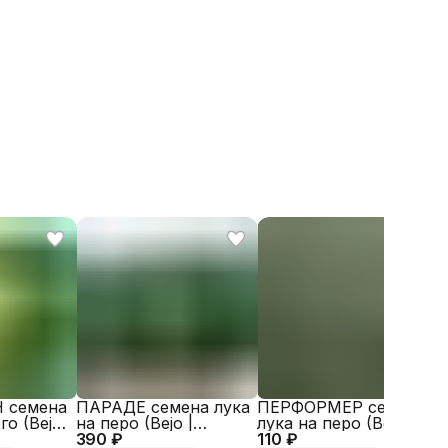
Bejo
 семена
ПАРАДЕ семена лука
ПЕРФОРМЕР семена
го (Bejo
на перо (Bejo |
лука на перо (Bejo |
390 ₽
Alexagro)
110 ₽
Alexagro)