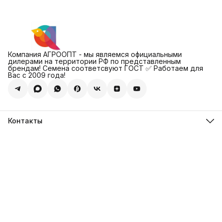
Компания АГРООПТ - мы являемся официальными
дилерами на территории РФ по представленным
брендам! Семена соответсвуют ГОСТ ✅ Работаем для
Вас с 2009 года!
Контакты
Адрес
123308, г. Москва, Муниципальный округ Хорошевский, ул.
4-ая Магистральная, д.11, стр.2
Телефон
8 (495) 088-65-39
Телефон
8 (985) 012-17-15
Режим работы
09:30-18:00
Эл. почта
sales@alexagro.com
Эл. почта
info@agroopt24.ru