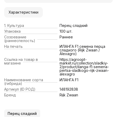
Характеристики
1. Культура
Перец сладкий
Упаковка
100 шт.
Созревание
Раннее
(раннеспелость)
На печать
ИЛАНГА F1 семена перца
сладкого (Rijk Zwaan /
Alexagro)
Ссылка на товар в
https://agroopt-
магазине
market.ru/collection/sladkiy-
2/product/ilanga-f1-semena-
pertsa-sladkogo-rijk-zwaan-
alexagro
Наименование сорта
ИЛАНГА F1
(гибрида)
Артикул (ID РОД)
148192838
Бренд
Rijk Zwaan
Перец сладкий