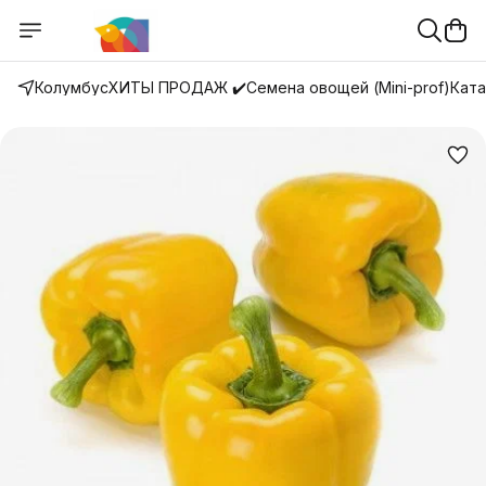
Колумбус
ХИТЫ ПРОДАЖ ✔️
Семена овощей (Mini-prof)
Ката