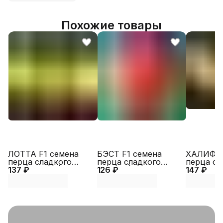
Похожие товары
ЛОТТА F1 семена
БЭСТ F1 семена
ХАЛИФ F
перца сладкого
перца сладкого
перца сл
137 ₽
(Enza Zaden |
126 ₽
(Sakata | Alexagro)
147 ₽
(Sakata |
Alexagro)