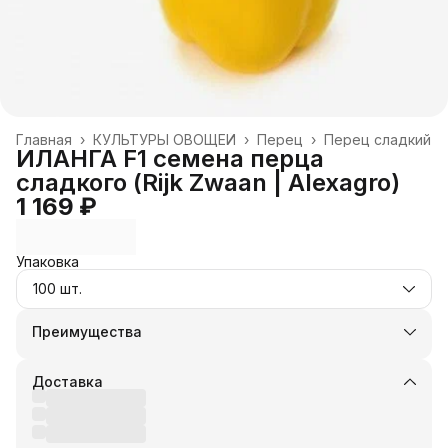
Главная
›
КУЛЬТУРЫ ОВОЩЕЙ
›
Перец
›
Перец сладкий
ИЛАНГА F1 семена перца
сладкого (Rijk Zwaan | Alexagro)
1 169 ₽
Упаковка
100 шт.
Преимущества
Оплата частями в Сплит
Доставка в пункты выдачи или до двери
Доставка
Удобный возврат
Оплата — картой, СБП или наличными