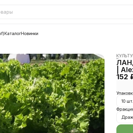
f)
Каталог
Новинки
КУЛЬТ
Главная
ЛАНД
| Al
152 
Упаковк
10 шт
Фракци
Дра