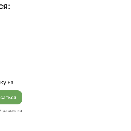
ся:
ку на
саться
й рассылки