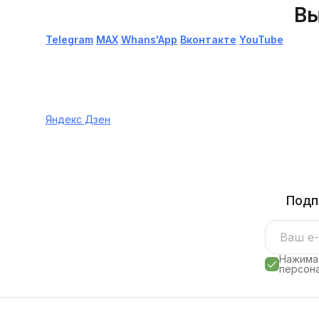
Вы
Telegram
МАХ
Whans'App
Вконтакте
YouTube
Яндекс Дзен
Подп
Нажимая
персона