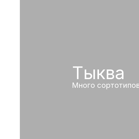
Тыква
Много сортотипо