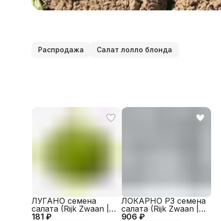
Распродажа
Салат лолло блонда
ЛУГАНО семена
ЛОКАРНО РЗ семена
салата (Rijk Zwaan |
салата (Rijk Zwaan |
181 ₽
Alexagro)
906 ₽
Alexagro)