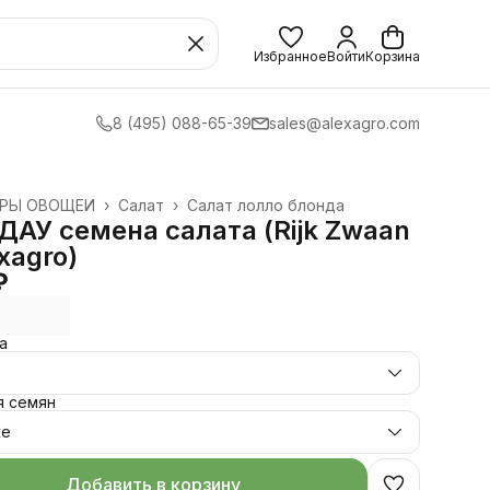
Избранное
Войти
Корзина
8 (495) 088-65-39
sales@alexagro.com
УРЫ ОВОЩЕЙ
›
Салат
›
Салат лолло блонда
›
АУ семена салата (Rijk Zwaan
exagro)
₽
а
.
я семян
же
Добавить в корзину