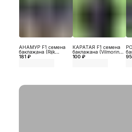
АНАМУР F1 семена
КАРАТАЯ F1 семена
РО
баклажана (Rijk
баклажана (Vilmorin |
ба
181 ₽
Zwaan | Alexagro)
100 ₽
Alexagro)
95
Al