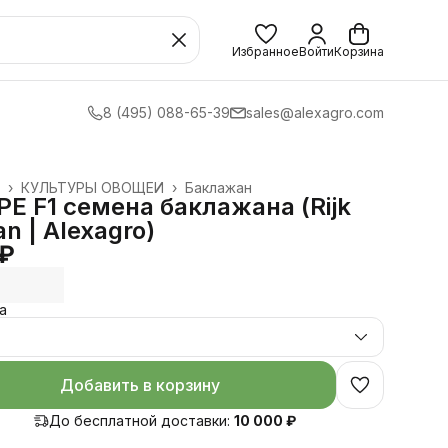
Избранное
Войти
Корзина
8 (495) 088-65-39
sales@alexagro.com
›
КУЛЬТУРЫ ОВОЩЕЙ
›
Баклажан
Е F1 семена баклажана (Rijk
n | Alexagro)
 ₽
а
.
Добавить в корзину
До бесплатной доставки:
10 000 ₽