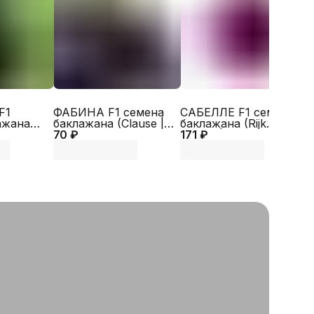
Rijk Zwaan
F1
ФАБИНА F1 семена
САБЕЛЛЕ F1 семена
ажана
баклажана (Clause |
баклажана (Rijk
б
70 ₽
Alexagro)
171 ₽
Zwaan | Alexagro)
1
A