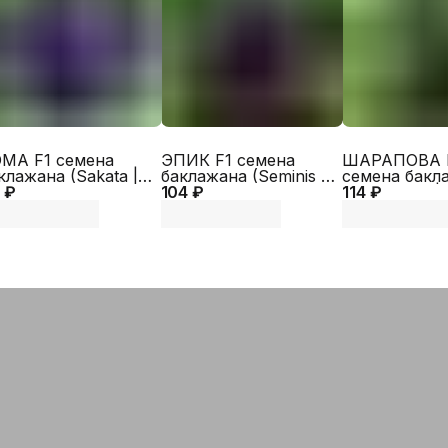
Бренд
МА F1 семена
ЭПИК F1 семена
ШАРАПОВА 
клажана (Sakata |
баклажана (Seminis |
семена бакл
 ₽
exagro)
104 ₽
Alexagro)
114 ₽
(Rijk Zwaan |
Alexagro)