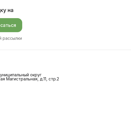
ку на
саться
й рассылки
 Муниципальный округ
ая Магистральная, д.11, стр.2