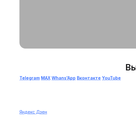
Вы
Telegram
МАХ
Whans'App
Вконтакте
YouTube
Яндекс Дзен