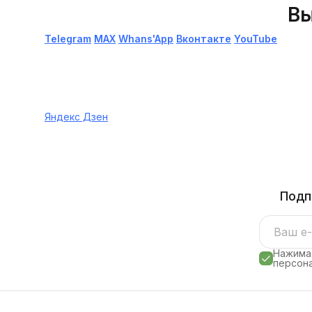
Вы
Telegram
МАХ
Whans'App
Вконтакте
YouTube
Яндекс Дзен
Подп
Нажимая
персона