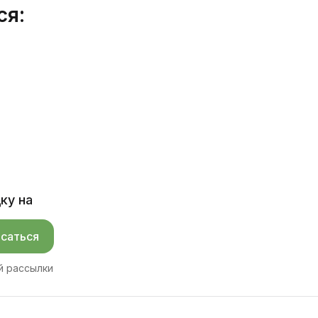
ся:
ку на
саться
й рассылки