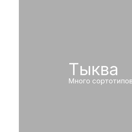
Тыква
Много сортотипо