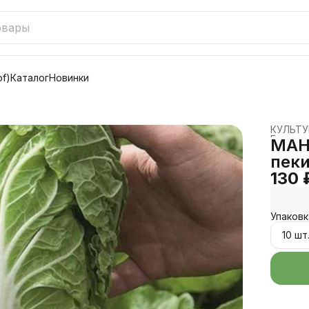
f)
Каталог
Новинки
КУЛЬТ
Главная
МАН
пеки
130 
Упаковк
10 шт