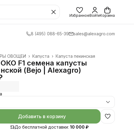
Избранное
Войти
Корзина
8 (495) 088-65-39
sales@alexagro.com
УРЫ ОВОЩЕЙ
›
Капуста
›
Капуста пекинская
›
ОКО F1 семена капусты
нской (Bejo | Alexagro)
₽
а
.
Добавить в корзину
До бесплатной доставки:
10 000 ₽