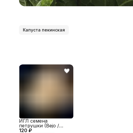
Капуста пекинская
ИГЛ семена
петрушки (Bejo /
120 ₽
ALEXAGRO)