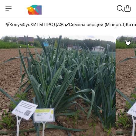
Колумбус
ХИТЫ ПРОДАЖ ✔️
Семена овощей (Mini-prof)
Ката