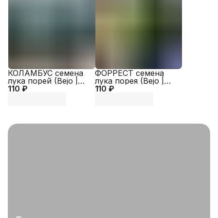
КОЛАМБУС семена
ФОРРЕСТ семена
лука порей (Bejo |
лука порея (Bejo |
110 ₽
Alexagro)
110 ₽
Alexagro)