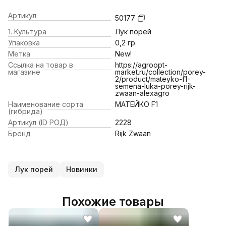
Артикул
50177
1. Культура
Лук порей
Упаковка
0,2 гр.
Метка
New!
Ссылка на товар в
https://agroopt-
магазине
market.ru/collection/porey-
2/product/mateyko-f1-
semena-luka-porey-rijk-
zwaan-alexagro
Наименование сорта
МАТЕЙКО F1
(гибрида)
Артикул (ID РОД)
2228
Бренд
Rijk Zwaan
Лук порей
Новинки
Похожие товары