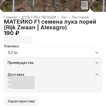
Главная
›
КУЛЬТУРЫ ОВОЩЕЙ
›
Лук
›
Лук порей
МАТЕЙКО F1 семена лука порей
(Rijk Zwaan | Alexagro)
190 ₽
Упаковка
0,2 гр.
Преимущества
Оплата частями в Сплит
Доставка в пункты выдачи или до двери
Доставка
Удобный возврат
Оплата — картой, СБП или наличными
Характеристики