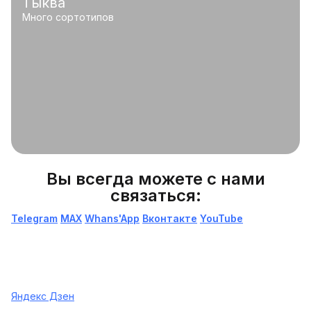
Тыква
Много сортотипов
Вы всегда можете с нами
связаться:
Telegram
МАХ
Whans'App
Вконтакте
YouTube
Яндекс Дзен