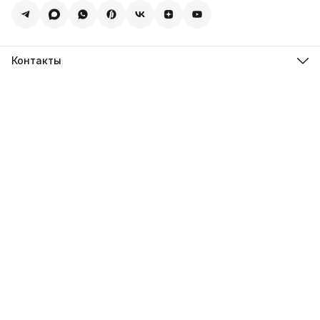
Контакты
Адрес
123308, г. Москва, Муниципальный округ Хорошевский, ул.
4-ая Магистральная, д.11, стр.2
Телефон
8 (495) 088-65-39
Телефон
8 (985) 012-17-15
Режим работы
09:30-18:00
Эл. почта
sales@alexagro.com
Эл. почта
info@agroopt24.ru