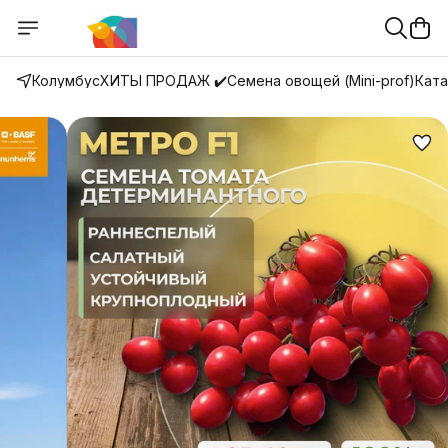
Колумбус
ХИТЫ ПРОДАЖ ✔️
Семена овощей (Mini-prof)
Ката