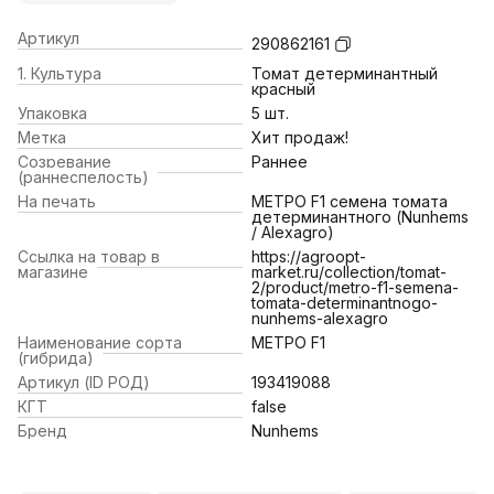
Артикул
290862161
1. Культура
Томат детерминантный
красный
Упаковка
5 шт.
Метка
Хит продаж!
Созревание
Раннее
(раннеспелость)
На печать
МЕТРО F1 семена томата
детерминантного (Nunhems
/ Alexagro)
Ссылка на товар в
https://agroopt-
магазине
market.ru/collection/tomat-
2/product/metro-f1-semena-
tomata-determinantnogo-
nunhems-alexagro
Наименование сорта
МЕТРО F1
(гибрида)
Артикул (ID РОД)
193419088
КГТ
false
Бренд
Nunhems