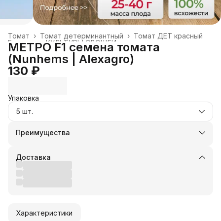
Томат
›
Томат детерминантный
›
Томат ДЕТ красный
Главная
›
КУЛЬТУРЫ ОВОЩЕЙ
›
МЕТРО F1 семена томата
(Nunhems | Alexagro)
130 ₽
Упаковка
5 шт.
Преимущества
Оплата частями в Сплит
Доставка в пункты выдачи или до двери
Доставка
Удобный возврат
Оплата — картой, СБП или наличными
Характеристики