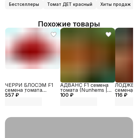
Бестселлеры
Томат ДЕТ красный
Хиты продаж
Похожие товары
ЧЕРРИ БЛОСЭМ F1
АДВАНС F1 семена
ЛОДЖЕЙ
семена томата
томата (Nunhems |
семена т
557 ₽
(Sakata | Alexagro)
100 ₽
Alexagro)
116 ₽
Zaden | A