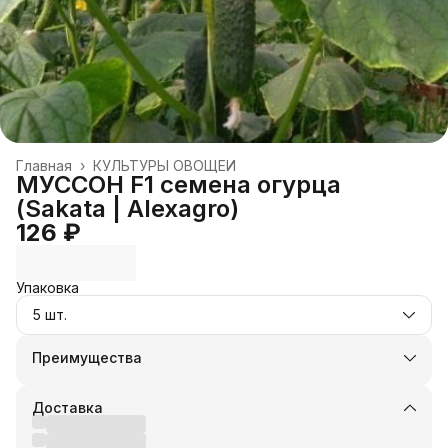
Главная
›
КУЛЬТУРЫ ОВОЩЕЙ
МУССОН F1 семена огурца
(Sakata | Alexagro)
126 ₽
Упаковка
5 шт.
Преимущества
Оплата частями в Сплит
Доставка в пункты выдачи или до двери
Доставка
Удобный возврат
Оплата — картой, СБП или наличными