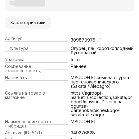
Характеристики
Артикул
309878975
1. Культура
Огурец п/к. короткоплодный
бугорчатый
Упаковка
5 шт.
Созревание
Раннее
(раннеспелость)
На печать
МУССОН F1 семена огурца
партенокарпического
(Sakata / Alexagro)
Ссылка на товар в
https://agroopt-
магазине
market.ru/collection/sakata/pr
oduct/musson-f1-semena-
ogurtsa-
partenokarpicheskogo-
sakata-alexagro
Наименование сорта
МУССОН F1
(гибрида)
Артикул (ID РОД)
349276828