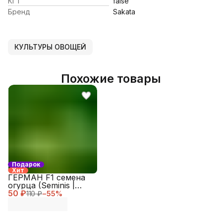
КГТ
false
Бренд
Sakata
КУЛЬТУРЫ ОВОЩЕЙ
Похожие товары
Подарок
Хит
ГЕРМАН F1 семена
огурца (Seminis |
50 ₽
Alexagro)
110 ₽
−
55
%