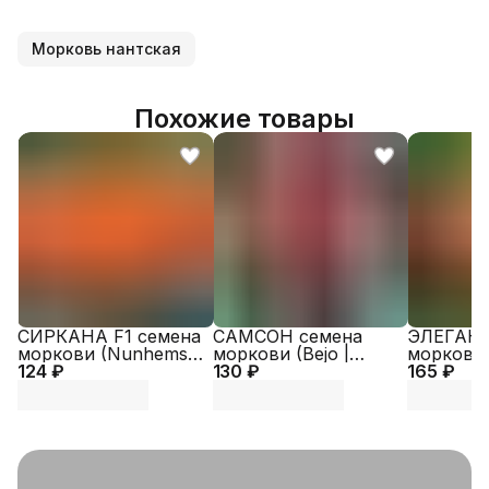
Морковь нантская
Похожие товары
СИРКАНА F1 семена
САМСОН семена
ЭЛЕГАНС
моркови (Nunhems |
моркови (Bejo |
моркови 
124 ₽
Alexagro)
130 ₽
Alexagro)
165 ₽
Alexagro)