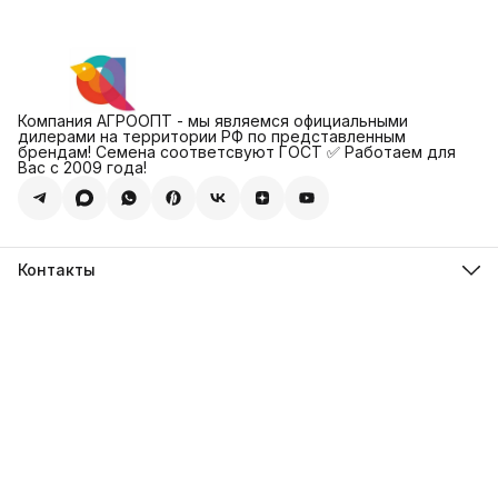
Компания АГРООПТ - мы являемся официальными
дилерами на территории РФ по представленным
брендам! Семена соответсвуют ГОСТ ✅ Работаем для
Вас с 2009 года!
Контакты
Адрес
123308, г. Москва, Муниципальный округ Хорошевский, ул.
4-ая Магистральная, д.11, стр.2
Телефон
8 (495) 088-65-39
Телефон
8 (985) 012-17-15
Режим работы
09:30-18:00
Эл. почта
sales@alexagro.com
Эл. почта
info@agroopt24.ru