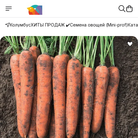
Колумбус
ХИТЫ ПРОДАЖ ✔️
Семена овощей (Mini-prof)
Ката