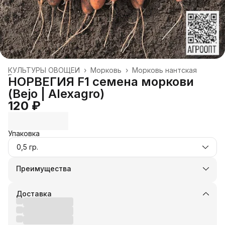
КУЛЬТУРЫ ОВОЩЕЙ
›
Морковь
›
Морковь нантская
Главная
›
НОРВЕГИЯ F1 семена моркови
(Bejo | Alexagro)
120 ₽
Упаковка
0,5 гр.
Преимущества
Оплата частями в Сплит
Доставка в пункты выдачи или до двери
Доставка
Удобный возврат
Оплата — картой, СБП или наличными