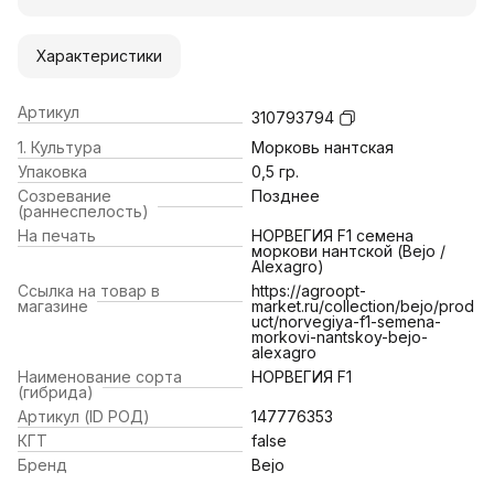
Характеристики
Артикул
310793794
1. Культура
Морковь нантская
Упаковка
0,5 гр.
Созревание
Позднее
(раннеспелость)
На печать
НОРВЕГИЯ F1 семена
моркови нантской (Bejo /
Alexagro)
Ссылка на товар в
https://agroopt-
магазине
market.ru/collection/bejo/prod
uct/norvegiya-f1-semena-
morkovi-nantskoy-bejo-
alexagro
Наименование сорта
НОРВЕГИЯ F1
(гибрида)
Артикул (ID РОД)
147776353
КГТ
false
Бренд
Bejo