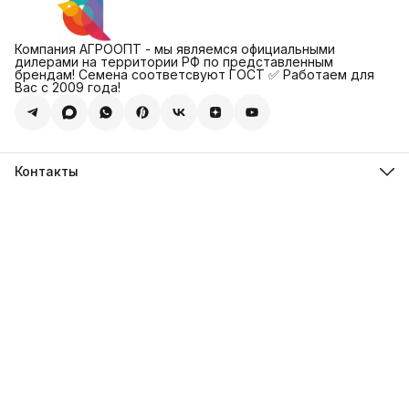
Компания АГРООПТ - мы являемся официальными
дилерами на территории РФ по представленным
брендам! Семена соответсвуют ГОСТ ✅ Работаем для
Вас с 2009 года!
Контакты
Адрес
123308, г. Москва, Муниципальный округ Хорошевский, ул.
4-ая Магистральная, д.11, стр.2
Телефон
8 (495) 088-65-39
Телефон
8 (985) 012-17-15
Режим работы
09:30-18:00
Эл. почта
sales@alexagro.com
Эл. почта
info@agroopt24.ru