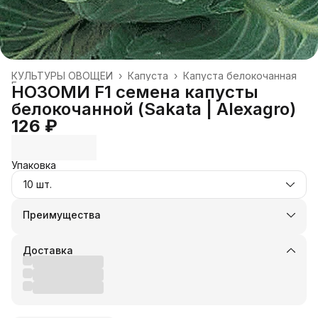
КУЛЬТУРЫ ОВОЩЕЙ
›
Капуста
›
Капуста белокочанная
Главная
›
НОЗОМИ F1 семена капусты
белокочанной (Sakata | Alexagro)
126 ₽
Упаковка
10 шт.
Преимущества
Оплата частями в Сплит
Доставка в пункты выдачи или до двери
Доставка
Удобный возврат
Оплата — картой, СБП или наличными