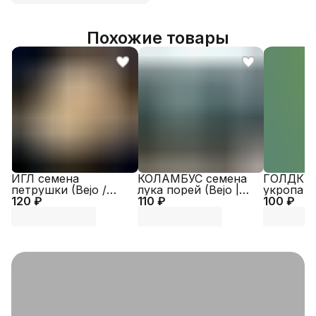
Похожие товары
ИГЛ семена
КОЛАМБУС семена
ГОЛДКРО
петрушки (Bejo /
лука порей (Bejo |
укропа (
120 ₽
ALEXAGRO)
110 ₽
Alexagro)
100 ₽
Alexagro)