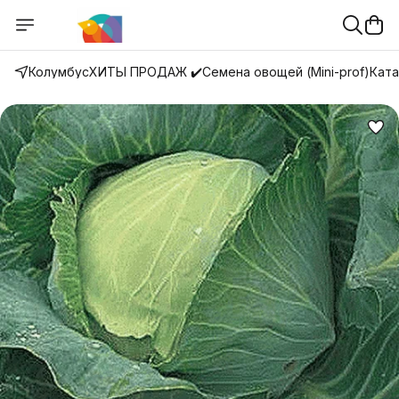
Колумбус
ХИТЫ ПРОДАЖ ✔️
Семена овощей (Mini-prof)
Ката