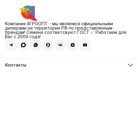
Компания АГРООПТ - мы являемся официальными
дилерами на территории РФ по представленным
брендам! Семена соответсвуют ГОСТ ✅ Работаем для
Вас с 2009 года!
Контакты
Адрес
123308, г. Москва, Муниципальный округ Хорошевский, ул.
4-ая Магистральная, д.11, стр.2
Телефон
8 (495) 088-65-39
Телефон
8 (985) 012-17-15
Режим работы
09:30-18:00
Эл. почта
sales@alexagro.com
Эл. почта
info@agroopt24.ru