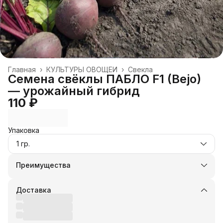
Главная
›
КУЛЬТУРЫ ОВОЩЕЙ
›
Свекла
Семена свёклы ПАБЛО F1 (Bejo)
— урожайный гибрид
110 ₽
Упаковка
1 гр.
Преимущества
Оплата частями в Сплит
Доставка в пункты выдачи или до двери
Доставка
Удобный возврат
Оплата — картой, СБП или наличными