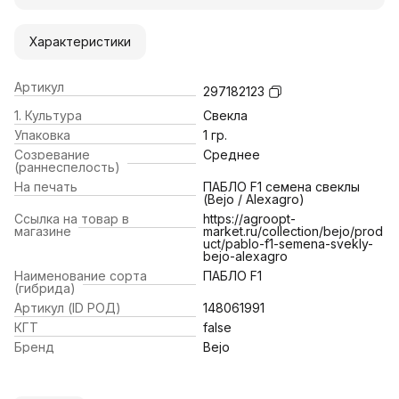
Характеристики
Артикул
297182123
1. Культура
Свекла
Упаковка
1 гр.
Созревание
Среднее
(раннеспелость)
На печать
ПАБЛО F1 семена свеклы
(Bejo / Alexagro)
Ссылка на товар в
https://agroopt-
магазине
market.ru/collection/bejo/prod
uct/pablo-f1-semena-svekly-
bejo-alexagro
Наименование сорта
ПАБЛО F1
(гибрида)
Артикул (ID РОД)
148061991
КГТ
false
Бренд
Bejo