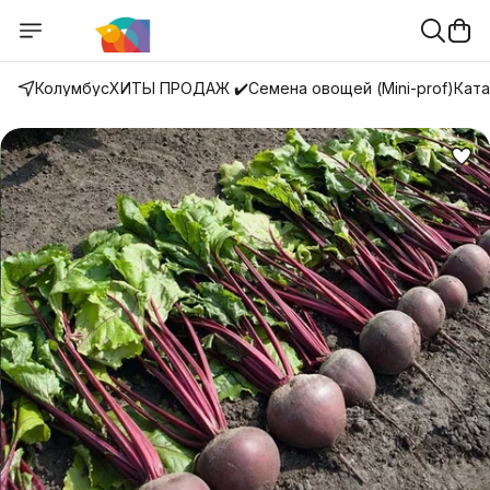
Колумбус
ХИТЫ ПРОДАЖ ✔️
Семена овощей (Mini-prof)
Ката