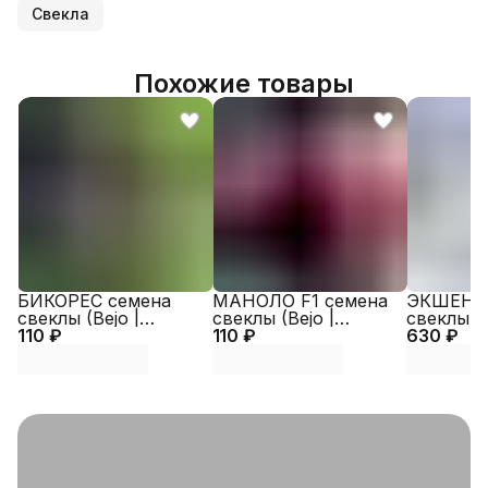
Свекла
Похожие товары
БИКОРЕС семена
МАНОЛО F1 семена
ЭКШЕН F
свеклы (Bejo |
свеклы (Bejo |
свеклы (B
110 ₽
Alexagro)
110 ₽
Alexagro)
630 ₽
Alexagro)