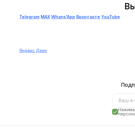
Вы
Telegram
МАХ
Whans'App
Вконтакте
YouTube
Яндекс Дзен
Подп
Нажимая
персона