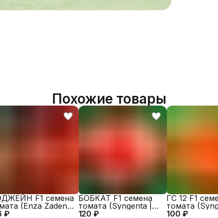
Артикул
КГТ
Бренд
Похожие товары
ДЖЕЙН F1 семена
БОБКАТ F1 семена
ГС 12 F1 сем
мата (Enza Zaden |
томата (Syngenta |
томата (Syng
6 ₽
exagro)
120 ₽
Alexagro)
100 ₽
Alexagro)