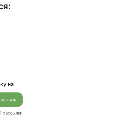
ся:
ку на
саться
й рассылки