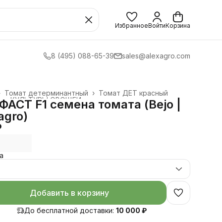
Избранное
Войти
Корзина
8 (495) 088-65-39
sales@alexagro.com
›
Томат детерминантный
›
Томат ДЕТ красный
›
КУЛЬТУРЫ ОВОЩЕЙ
›
АСТ F1 семена томата (Bejo |
agro)
₽
а
Добавить в корзину
До бесплатной доставки:
10 000 ₽