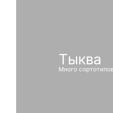
Тыква
Много сортотипо