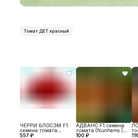
Томат ДЕТ красный
ЧЕРРИ БЛОСЭМ F1
АДВАНС F1 семена
ЛО
семена томата
томата (Nunhems |
то
557 ₽
(Sakata | Alexagro)
100 ₽
Alexagro)
11
Al