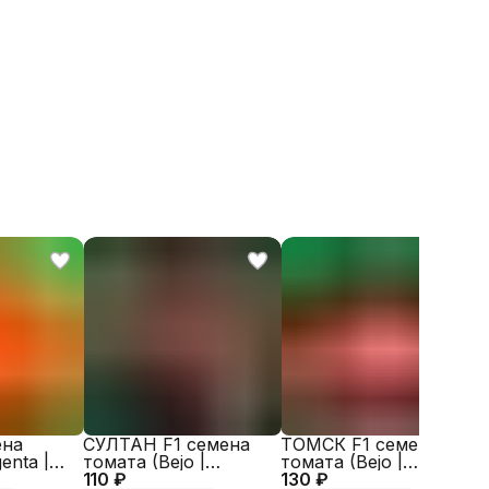
 (ID РОД)
493823084
false
Bejo
ена
СУЛТАН F1 семена
ТОМСК F1 семена
enta |
томата (Bejo |
томата (Bejo |
с
110 ₽
Alexagro)
130 ₽
Alexagro)
1
|