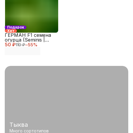
Подарок
Хит
ГЕРМАН F1 семена
огурца (Seminis |
50 ₽
Alexagro)
110 ₽
−
55
%
Тыква
Много сортотипов