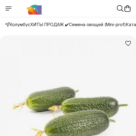
Колумбус
ХИТЫ ПРОДАЖ ✔️
Семена овощей (Mini-prof)
Ката