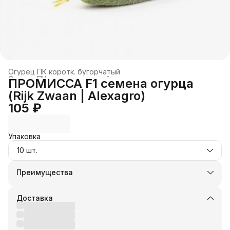
Огурец ПК коротк. бугорчатый
Огурец ПК короткоплодный
›
ПРОМИССА F1 семена огурца
Огурец
›
Огурец партенокарпический
›
(Rijk Zwaan | Alexagro)
Главная
›
КУЛЬТУРЫ ОВОЩЕЙ
›
105 ₽
Упаковка
10 шт.
Преимущества
Оплата частями в Сплит
Доставка в пункты выдачи или до двери
Доставка
Удобный возврат
Оплата — картой, СБП или наличными