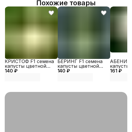
Похожие товары
КРИСТОФ F1 семена
БЕРИНГ F1 семена
АБЕНИ F
капусты цветной
капусты цветной
капусты
140 ₽
(Syngenta | Alexagro)
140 ₽
(Syngenta | Alexagro)
161 ₽
(Seminis 