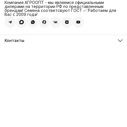
Компания АГРООПТ - мы являемся официальными
дилерами на территории РФ по представленным
брендам! Семена соответсвуют ГОСТ ✅ Работаем для
Вас с 2009 года!
Контакты
Адрес
123308, г. Москва, Муниципальный округ Хорошевский, ул.
4-ая Магистральная, д.11, стр.2
Телефон
8 (495) 088-65-39
Телефон
8 (985) 012-17-15
Режим работы
09:30-18:00
Эл. почта
sales@alexagro.com
Эл. почта
info@agroopt24.ru