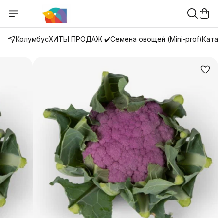
Колумбус
ХИТЫ ПРОДАЖ ✔️
Семена овощей (Mini-prof)
Ката