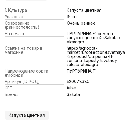
1. Культура
Капуста цветная
Упаковка
15 шт.
Созревание
Очень раннее
(раннеспелость)
На печать
ПУРПУРИНА F1 семена
капусты цветной (Sakata /
Alexagro)
Ссылка на товар в
https://agroopt-
магазине
market.ru/collection/tsvetnaya
-3/product/purpurina-f1-
semena-kapusty-tsvetnoy-
sakata-alexagro
Наименование сорта
ПУРПУРИНА F1
(гибрида)
Артикул (ID РОД)
520078380
КГТ
false
Бренд
Sakata
Капуста цветная