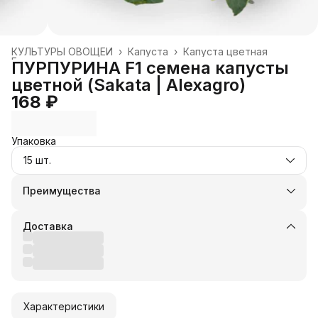
КУЛЬТУРЫ ОВОЩЕЙ
›
Капуста
›
Капуста цветная
Главная
›
ПУРПУРИНА F1 семена капусты
цветной (Sakata | Alexagro)
168 ₽
Упаковка
15 шт.
Преимущества
Оплата частями в Сплит
Доставка в пункты выдачи или до двери
Доставка
Удобный возврат
Оплата — картой, СБП или наличными
Характеристики