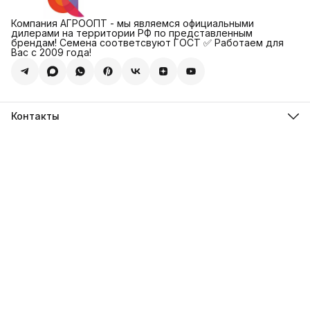
Компания АГРООПТ - мы являемся официальными
дилерами на территории РФ по представленным
брендам! Семена соответсвуют ГОСТ ✅ Работаем для
Вас с 2009 года!
Контакты
Адрес
123308, г. Москва, Муниципальный округ Хорошевский, ул.
4-ая Магистральная, д.11, стр.2
Телефон
8 (495) 088-65-39
Телефон
8 (985) 012-17-15
Режим работы
09:30-18:00
Эл. почта
sales@alexagro.com
Эл. почта
info@agroopt24.ru