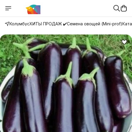
Колумбус
ХИТЫ ПРОДАЖ ✔️
Семена овощей (Mini-prof)
Ката