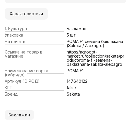
Характеристики
1. Культура
Баклажан
Упаковка
5 шт.
На печать
РОМА F1 семена баклажана
(Sakata / Alexagro)
Ссылка на товар в
https://agroopt-
магазине
market.ru/collection/sakata/pr
oduct/roma-f1-semena-
baklazhana-sakata-alexagro
Наименование сорта
РОМА F1
(гибрида)
Артикул (ID РОД)
147640122
КГТ
false
Бренд
Sakata
Баклажан