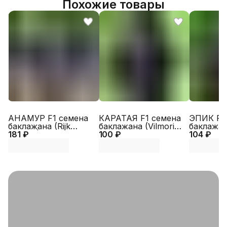
Похожие товары
АНАМУР F1 семена
КАРАТАЯ F1 семена
ЭПИК F1
баклажана (Rijk
баклажана (Vilmorin |
баклажана
181 ₽
Zwaan | Alexagro)
100 ₽
Alexagro)
104 ₽
Alexagro)