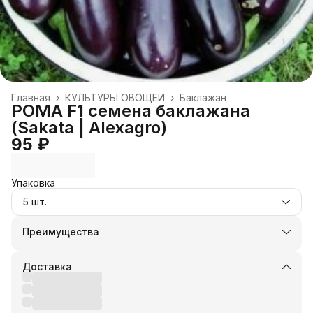
Главная
›
КУЛЬТУРЫ ОВОЩЕЙ
›
Баклажан
РОМА F1 семена баклажана
(Sakata | Alexagro)
95 ₽
Упаковка
5 шт.
Преимущества
Оплата частями в Сплит
Доставка в пункты выдачи или до двери
Доставка
Удобный возврат
Оплата — картой, СБП или наличными