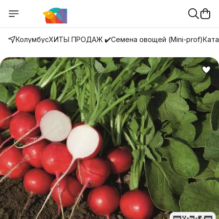
Колумбус
ХИТЫ ПРОДАЖ ✔️
Семена овощей (Mini-prof)
Ката