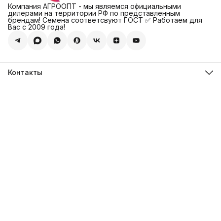
Компания АГРООПТ - мы являемся официальными
дилерами на территории РФ по представленным
брендам! Семена соответсвуют ГОСТ ✅ Работаем для
Вас с 2009 года!
Контакты
Адрес
123308, г. Москва, Муниципальный округ Хорошевский, ул.
4-ая Магистральная, д.11, стр.2
Телефон
8 (495) 088-65-39
Телефон
8 (985) 012-17-15
Режим работы
09:30-18:00
Эл. почта
sales@alexagro.com
Эл. почта
info@agroopt24.ru