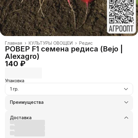
Главная
›
КУЛЬТУРЫ ОВОЩЕЙ
›
Редис
РОВЕР F1 семена редиса (Bejo |
Alexagro)
140 ₽
Упаковка
1 гр.
Преимущества
Оплата частями в Сплит
Доставка в пункты выдачи или до двери
Доставка
Удобный возврат
Оплата — картой, СБП или наличными