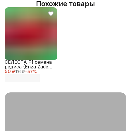
Похожие товары
СЕЛЕСТА F1 семена
редиса (Enza Zaden |
50 ₽
Alexagro)
116 ₽
−
57
%