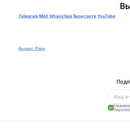
Вы
Telegram
МАХ
Whans'App
Вконтакте
YouTube
Яндекс Дзен
Подп
Нажимая
персона