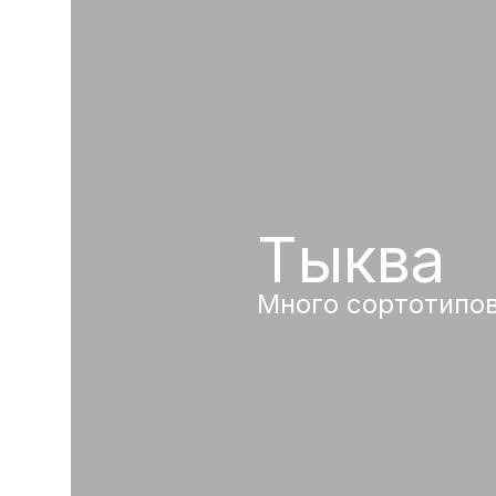
Тыква
Много сортотипо