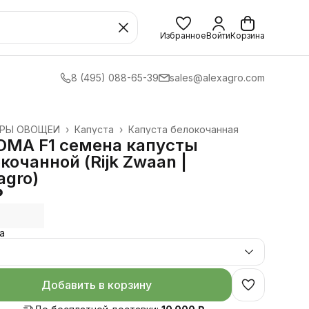
Избранное
Войти
Корзина
8 (495) 088-65-39
sales@alexagro.com
УРЫ ОВОЩЕЙ
›
Капуста
›
Капуста белокочанная
›
ОМА F1 семена капусты
кочанной (Rijk Zwaan |
agro)
₽
а
.
Добавить в корзину