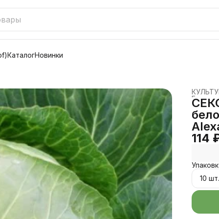
f)
Каталог
Новинки
КУЛЬТ
Главная
СЕК
бело
Alex
114 
Упаковк
10 шт