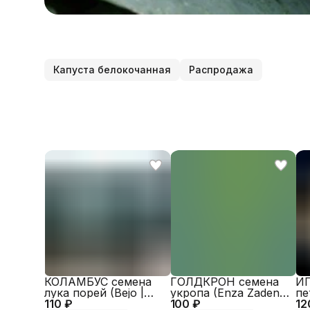
Капуста белокочанная
Распродажа
КОЛАМБУС семена
ГОЛДКРОН семена
ИГ
лука порей (Bejo |
укропа (Enza Zaden |
пе
110 ₽
Alexagro)
100 ₽
Alexagro)
12
AL