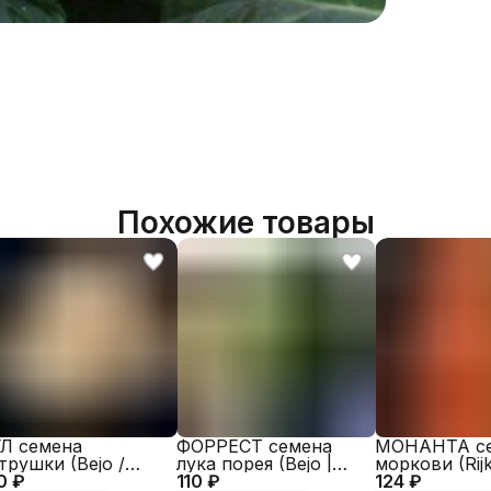
Наимен
(гибрид
Артикул
КГТ
Бренд
Похожие товары
Л семена
ФОРРЕСТ семена
МОНАНТА с
трушки (Bejo /
лука порея (Bejo |
моркови (Rij
0 ₽
EXAGRO)
110 ₽
Alexagro)
124 ₽
Alexagro)