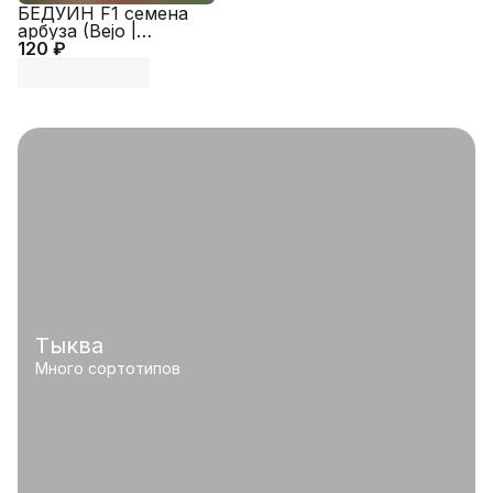
БЕДУИН F1 семена
арбуза (Bejo |
120 ₽
Alexagro)
Тыква
Много сортотипов