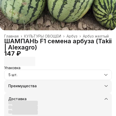
Главная
›
КУЛЬТУРЫ ОВОЩЕЙ
›
Арбуз
›
Арбуз желтый
ШАМПАНЬ F1 семена арбуза (Takii
| Alexagro)
147 ₽
Упаковка
5 шт.
Преимущества
Оплата частями в Сплит
Доставка в пункты выдачи или до двери
Доставка
Удобный возврат
Оплата — картой, СБП или наличными