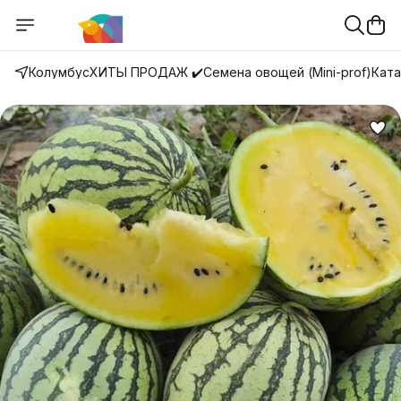
Колумбус
ХИТЫ ПРОДАЖ ✔️
Семена овощей (Mini-prof)
Ката