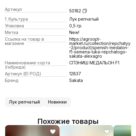
Артикул
50182
1. Культура
Лук репчатый
Упаковка
0,5 гр.
Метка
New!
Ссылка на товар в
https://agroopt-
магазине
market.ru/collection/repchatyy
-2/product/spenish-medalon-
f1-semena-luka-repchatogo-
sakata-alexagro
Наименование сорта
СПЭНИШ МЕДАЛЬОН F1
(гибрида)
Артикул (ID РОД)
12837
Бренд
Sakata
Лук репчатый
Новинки
Похожие товары