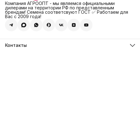
Компания АГРООПТ - мы являемся официальными
дилерами на территории РФ по представленным
брендам! Семена соответсвуют ГОСТ ✅ Работаем для
Вас с 2009 года!
Контакты
Адрес
123308, г. Москва, Муниципальный округ Хорошевский, ул.
4-ая Магистральная, д.11, стр.2
Телефон
8 (495) 088-65-39
Телефон
8 (985) 012-17-15
Режим работы
09:30-18:00
Эл. почта
sales@alexagro.com
Эл. почта
info@agroopt24.ru