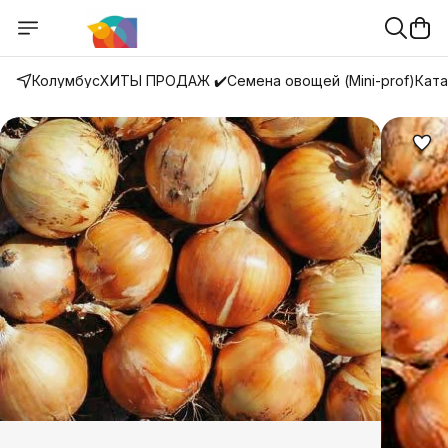
Колумбус
ХИТЫ ПРОДАЖ ✔️
Семена овощей (Mini-prof)
Ката