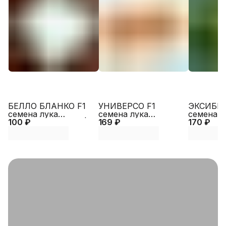
БЕЛЛО БЛАНКО F1
УНИВЕРСО F1
ЭКСИБИ
семена лука
семена лука
семена л
100 ₽
репчатого (Sakata |
169 ₽
репчатого (Nunhems
170 ₽
репчатого
Alexagro)
| Alexagro)
Alexagro)