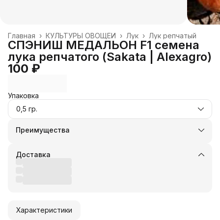
Главная
›
КУЛЬТУРЫ ОВОЩЕЙ
›
Лук
›
Лук репчатый
СПЭНИШ МЕДАЛЬОН F1 семена
лука репчатого (Sakata | Alexagro)
100 ₽
Упаковка
0,5 гр.
Преимущества
Оплата частями в Сплит
Доставка в пункты выдачи или до двери
Доставка
Удобный возврат
Оплата — картой, СБП или наличными
Характеристики