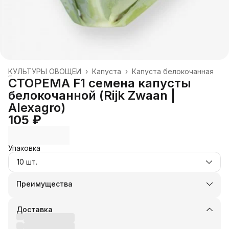
КУЛЬТУРЫ ОВОЩЕЙ
›
Капуста
›
Капуста белокочанная
Главная
›
СТОРЕМА F1 семена капусты
белокочанной (Rijk Zwaan |
Alexagro)
105 ₽
Упаковка
10 шт.
Преимущества
Оплата частями в Сплит
Доставка в пункты выдачи или до двери
Доставка
Удобный возврат
Оплата — картой, СБП или наличными