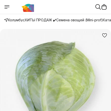
Колумбус
ХИТЫ ПРОДАЖ ✔️
Семена овощей (Mini-prof)
Ката