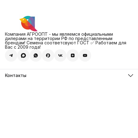
Компания АГРООПТ - мы являемся официальными
дилерами на территории РФ по представленным
брендам! Семена соответсвуют ГОСТ ✅ Работаем для
Вас с 2009 года!
Контакты
Адрес
123308, г. Москва, Муниципальный округ Хорошевский, ул.
4-ая Магистральная, д.11, стр.2
Телефон
8 (495) 088-65-39
Телефон
8 (985) 012-17-15
Режим работы
09:30-18:00
Эл. почта
sales@alexagro.com
Эл. почта
info@agroopt24.ru