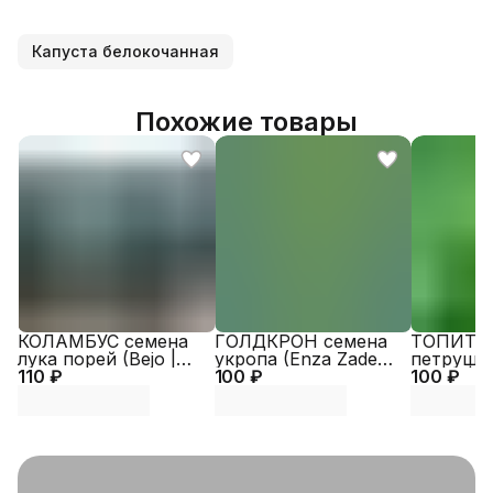
Капуста белокочанная
Похожие товары
КОЛАМБУС семена
ГОЛДКРОН семена
ТОПИТ с
лука порей (Bejo |
укропа (Enza Zaden |
петрушки
110 ₽
Alexagro)
100 ₽
Alexagro)
100 ₽
Zaden | A