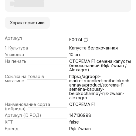
Характеристики
Артикул
50074
1. Культура
Капуста белокочанная
Упаковка
10 шт.
На печать
СТОРЕМА F1 семена капусты
белокочанной (Rijk Zwaan /
Alexagro)
Ссылка на товар в
https://agroopt-
магазине
market.ru/collection/belokoch
annaya/product/storema-f1-
semena-kapusty-
belokochannoy-rijk-zwaan-
alexagro
Наименование сорта
СТОРЕМА F1
(гибрида)
Артикул (ID РОД)
147136998
КГТ
false
Бренд
Rijk Zwaan