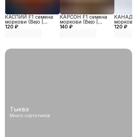
КАСПИЙ F1 семена
КАРСОН F1 семена
КАНАДА 
моркови (Bejo |
моркови (Bejo |
моркови (
120 ₽
Alexagro)
140 ₽
Alexagro)
120 ₽
Alexagro)
Тыква
Много сортотипов