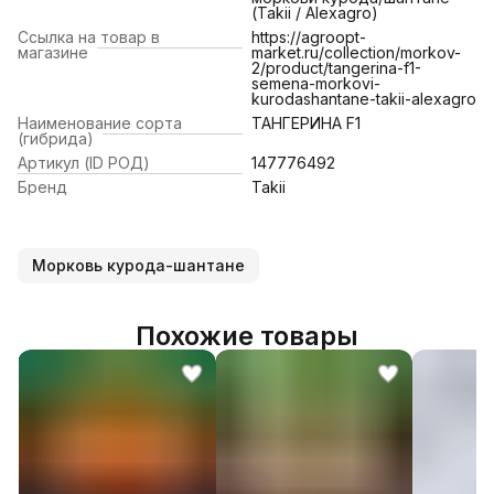
(Takii / Alexagro)
Ссылка на товар в
https://agroopt-
магазине
market.ru/collection/morkov-
2/product/tangerina-f1-
semena-morkovi-
kurodashantane-takii-alexagro
Наименование сорта
ТАНГЕРИНА F1
(гибрида)
Артикул (ID РОД)
147776492
Бренд
Takii
Морковь курода-шантане
Похожие товары