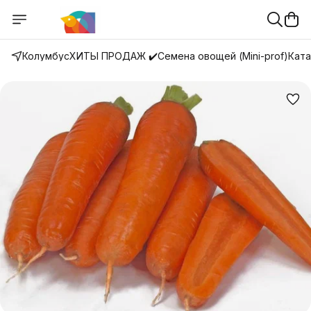
Колумбус
ХИТЫ ПРОДАЖ ✔️
Семена овощей (Mini-prof)
Ката