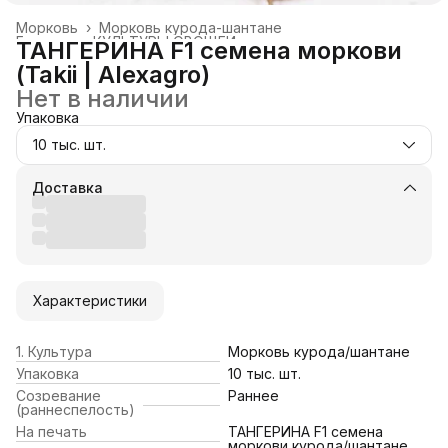
Морковь
›
Морковь курода-шантане
Главная
›
КУЛЬТУРЫ ОВОЩЕЙ
›
ТАНГЕРИНА F1 семена моркови
(Takii | Alexagro)
Нет в наличии
Упаковка
10 тыс. шт.
Доставка
Характеристики
1. Культура
Морковь курода/шантане
Упаковка
10 тыс. шт.
Созревание
Раннее
(раннеспелость)
На печать
ТАНГЕРИНА F1 семена
моркови курода/шантане