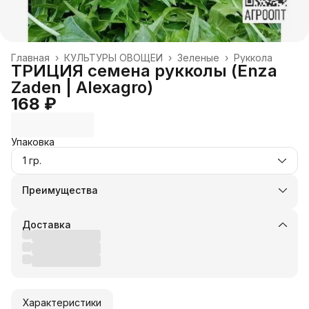
Главная
›
КУЛЬТУРЫ ОВОЩЕЙ
›
Зеленые
›
Руккола
ТРИЦИЯ семена рукколы (Enza
Zaden | Alexagro)
168 ₽
Упаковка
1 гр.
Преимущества
Оплата частями в Сплит
Доставка в пункты выдачи или до двери
Доставка
Удобный возврат
Оплата — картой, СБП или наличными
Характеристики