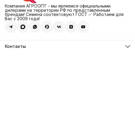
Компания АГРООПТ - мы являемся официальными
дилерами на территории РФ по представленным
брендам! Семена соответсвуют ГОСТ ✅ Работаем для
Вас с 2009 года!
Контакты
Адрес
123308, г. Москва, Муниципальный округ Хорошевский, ул.
4-ая Магистральная, д.11, стр.2
Телефон
8 (495) 088-65-39
Телефон
8 (985) 012-17-15
Режим работы
09:30-18:00
Эл. почта
sales@alexagro.com
Эл. почта
info@agroopt24.ru