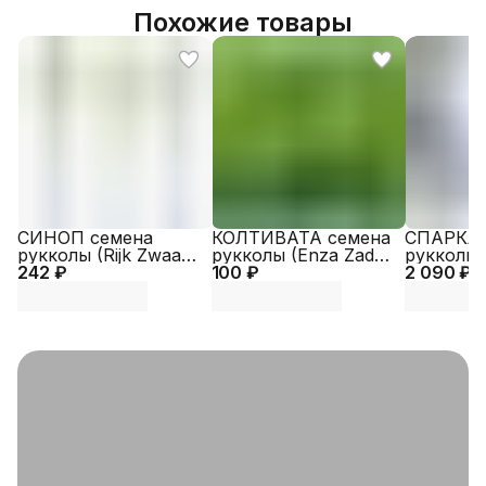
Похожие товары
СИНОП семена
КОЛТИВАТА семена
СПАРКЛ 
рукколы (Rijk Zwaan |
рукколы (Enza Zaden
рукколы (
242 ₽
Alexagro)
100 ₽
| Alexagro)
2 090 ₽
Alexagro)