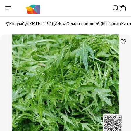
Колумбус
ХИТЫ ПРОДАЖ ✔️
Семена овощей (Mini-prof)
Ката