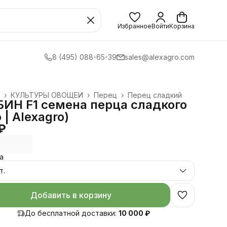
Избранное
Войти
Корзина
8 (495) 088-65-39
sales@alexagro.com
›
КУЛЬТУРЫ ОВОЩЕЙ
›
Перец
›
Перец сладкий
ИН F1 семена перца сладкого
o | Alexagro)
₽
а
т.
Добавить в корзину
До бесплатной доставки:
10 000 ₽