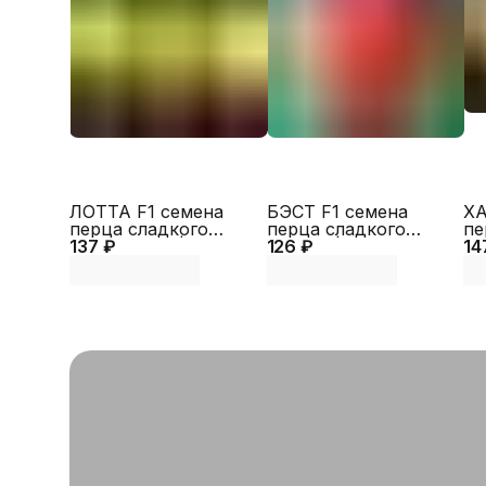
ЛОТТА F1 семена
БЭСТ F1 семена
ХА
перца сладкого
перца сладкого
пе
137 ₽
(Enza Zaden |
126 ₽
(Sakata | Alexagro)
14
(S
Alexagro)