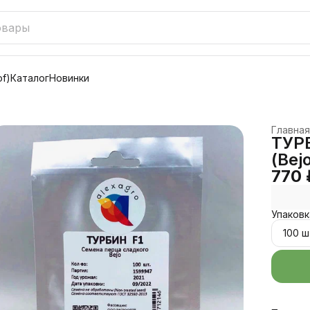
f)
Каталог
Новинки
Главная
ТУРБ
(Bej
770 
Упаковк
100 ш