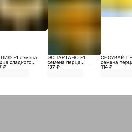
Артикул
Бренд
ЛИФ F1 семена
ЭСПАРТАНО F1
СНОУВАЙТ F
рца сладкого
семена перца
семена перц
7 ₽
akata | Alexagro)
137 ₽
сладкого (Sakata |
114 ₽
сладкого (Ri
Alexagro)
| Alexagro)