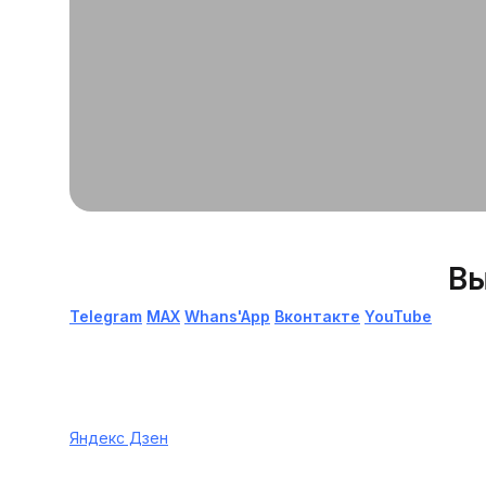
Вы
Telegram
МАХ
Whans'App
Вконтакте
YouTube
Яндекс Дзен