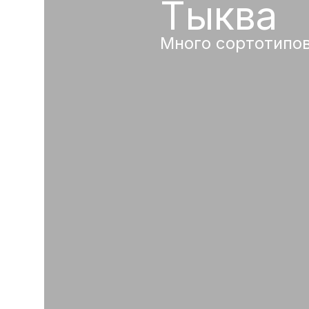
Тыква
Много сортотипо