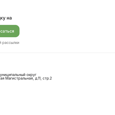
ку на
саться
й рассылки
 Муниципальный округ
ая Магистральная, д.11, стр.2