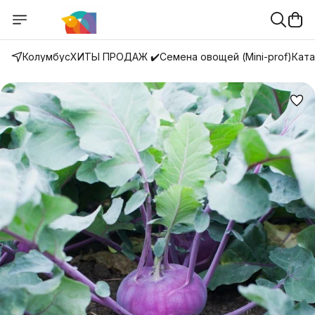
Колумбус
ХИТЫ ПРОДАЖ ✔️
Семена овощей (Mini-prof)
Ката