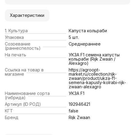
Характеристики
1. Культура
Капуста кольраби
Упаковка
5 шт.
Созревание
Среднераннее
(раннеспелость)
На печать
УКЗА F1 семена капусты
кольраби (Rijk Zwaan /
Alexagro)
Ссылка на товар в
https://agroopt-
магазине
market.ru/collection/rijk-
zwaan/product/ukza-f1-
semena-kapusty-kolrabi-rijk-
zwaan-alexagro
Наименование сорта
УКЗА F1
(гибрида)
Артикул (ID РОД)
192946421
КГТ
false
Бренд
Rijk Zwaan