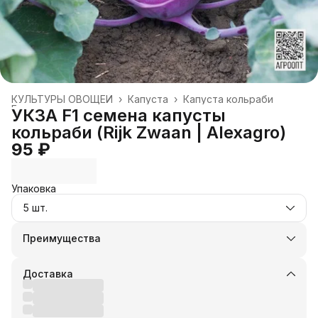
КУЛЬТУРЫ ОВОЩЕЙ
›
Капуста
›
Капуста кольраби
Главная
›
УКЗА F1 семена капусты
кольраби (Rijk Zwaan | Alexagro)
95 ₽
Упаковка
5 шт.
Преимущества
Оплата частями в Сплит
Доставка в пункты выдачи или до двери
Доставка
Удобный возврат
Оплата — картой, СБП или наличными