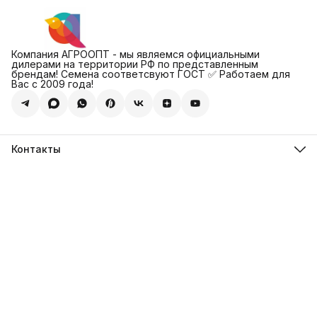
Компания АГРООПТ - мы являемся официальными
дилерами на территории РФ по представленным
брендам! Семена соответсвуют ГОСТ ✅ Работаем для
Вас с 2009 года!
Контакты
Адрес
123308, г. Москва, Муниципальный округ Хорошевский, ул.
4-ая Магистральная, д.11, стр.2
Телефон
8 (495) 088-65-39
Телефон
8 (985) 012-17-15
Режим работы
09:30-18:00
Эл. почта
sales@alexagro.com
Эл. почта
info@agroopt24.ru