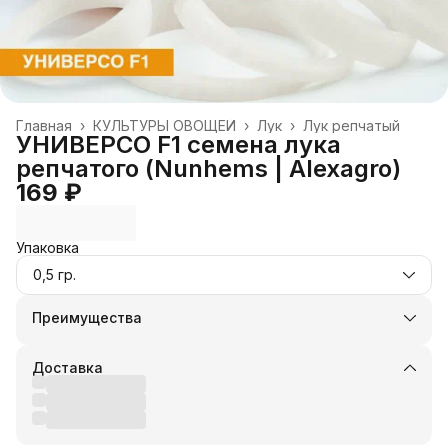
Главная
›
КУЛЬТУРЫ ОВОЩЕЙ
›
Лук
›
Лук репчатый
УНИВЕРСО F1 семена лука
репчатого (Nunhems | Alexagro)
169 ₽
Упаковка
0,5 гр.
Преимущества
Оплата частями в Сплит
Доставка в пункты выдачи или до двери
Доставка
Удобный возврат
Оплата — картой, СБП или наличными