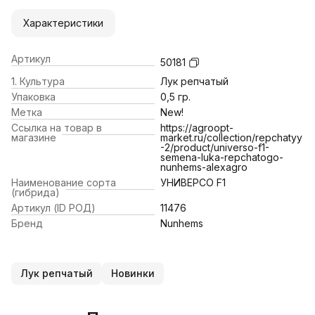
Характеристики
Артикул
50181
1. Культура
Лук репчатый
Упаковка
0,5 гр.
Метка
New!
Ссылка на товар в
https://agroopt-
магазине
market.ru/collection/repchatyy
-2/product/universo-f1-
semena-luka-repchatogo-
nunhems-alexagro
Наименование сорта
УНИВЕРСО F1
(гибрида)
Артикул (ID РОД)
11476
Бренд
Nunhems
Лук репчатый
Новинки