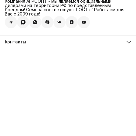
Компания АГРООПТ - мы являемся официальными
дилерами на территории РФ по представленным
брендам! Семена соответсвуют ГОСТ ✅ Работаем для
Вас с 2009 года!
Контакты
Адрес
123308, г. Москва, Муниципальный округ Хорошевский, ул.
4-ая Магистральная, д.11, стр.2
Телефон
8 (495) 088-65-39
Телефон
8 (985) 012-17-15
Режим работы
09:30-18:00
Эл. почта
sales@alexagro.com
Эл. почта
info@agroopt24.ru