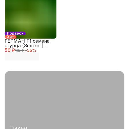
Подарок
Хит
ГЕРМАН F1 семена
огурца (Seminis |
50 ₽
Alexagro)
110 ₽
−
55
%
Тыква