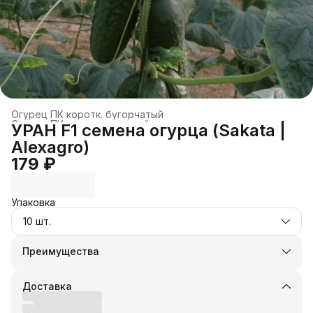
Огурец ПК коротк. бугорчатый
Огурец ПК короткоплодный
›
УРАН F1 семена огурца (Sakata |
Огурец
›
Огурец партенокарпический
›
Alexagro)
Главная
›
КУЛЬТУРЫ ОВОЩЕЙ
›
179 ₽
Упаковка
10 шт.
Преимущества
Оплата частями в Сплит
Доставка в пункты выдачи или до двери
Доставка
Удобный возврат
Оплата — картой, СБП или наличными