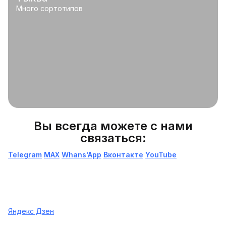
Много сортотипов
Вы всегда можете с нами
связаться:
Telegram
МАХ
Whans'App
Вконтакте
YouTube
Яндекс Дзен