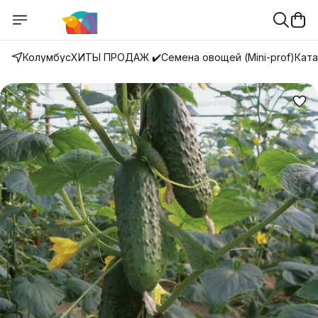
Колумбус
ХИТЫ ПРОДАЖ ✔️
Семена овощей (Mini-prof)
Ката