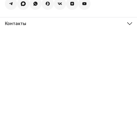
Контакты
Адрес
123308, г. Москва, Муниципальный округ Хорошевский, ул.
4-ая Магистральная, д.11, стр.2
Телефон
8 (495) 088-65-39
Телефон
8 (985) 012-17-15
Режим работы
09:30-18:00
Эл. почта
sales@alexagro.com
Эл. почта
info@agroopt24.ru