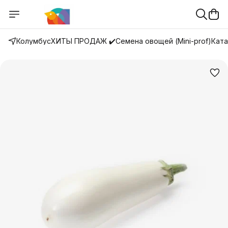
Колумбус
ХИТЫ ПРОДАЖ ✔️
Семена овощей (Mini-prof)
Ката