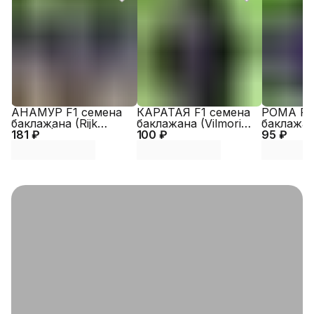
АНАМУР F1 семена
КАРАТАЯ F1 семена
РОМА F1
баклажана (Rijk
баклажана (Vilmorin |
баклажан
181 ₽
Zwaan | Alexagro)
100 ₽
Alexagro)
95 ₽
Alexagro)