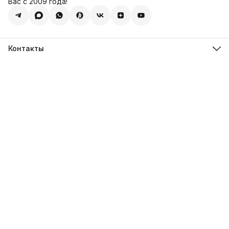
Вас с 2009 года!
Контакты
Адрес
123308, г. Москва, Муниципальный округ Хорошевский, ул.
4-ая Магистральная, д.11, стр.2
Телефон
8 (495) 088-65-39
Телефон
8 (985) 012-17-15
Режим работы
09:30-18:00
Эл. почта
sales@alexagro.com
Эл. почта
info@agroopt24.ru