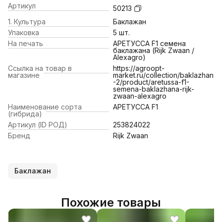
Артикул
50213
1. Культура
Баклажан
Упаковка
5 шт.
На печать
АРЕТУССА F1 семена
баклажана (Rijk Zwaan /
Alexagro)
Ссылка на товар в
https://agroopt-
магазине
market.ru/collection/baklazhan
-2/product/aretussa-f1-
semena-baklazhana-rijk-
zwaan-alexagro
Наименование сорта
АРЕТУССА F1
(гибрида)
Артикул (ID РОД)
253824022
Бренд
Rijk Zwaan
Баклажан
Похожие товары