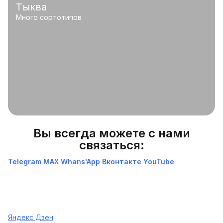
Тыква
Много сортотипов
Вы всегда можете с нами
связаться:
Telegram
МАХ
Whans'App
Вконтакте
YouTube
Яндекс Дзен